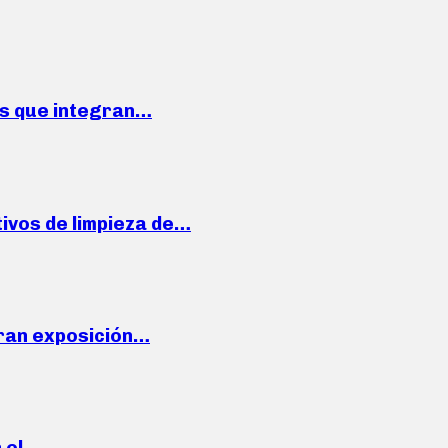
ses que integran…
ivos de limpieza de…
ran exposición…
n el…