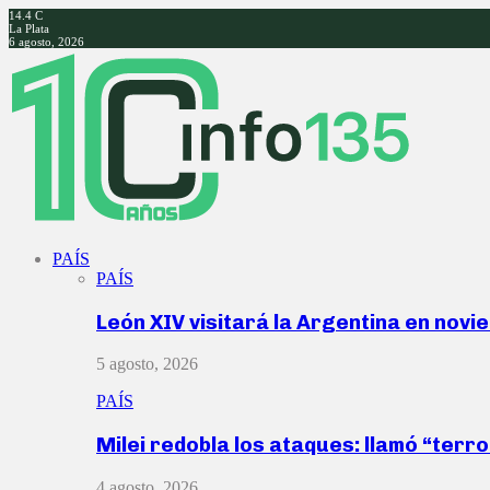
14.4
C
La Plata
6 agosto, 2026
Facebook
Twitter
Instagram
Youtube
PAÍS
PAÍS
León XIV visitará la Argentina en nov
5 agosto, 2026
PAÍS
Milei redobla los ataques: llamó “ter
4 agosto, 2026