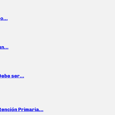
cto…
 un…
“Debe ser…
Atención Primaria…