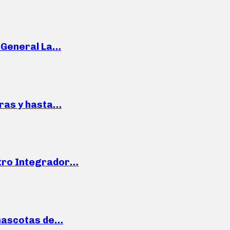
e General La…
pras y hasta…
ntro Integrador…
mascotas de…