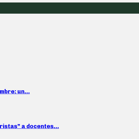
iembre: un…
roristas” a docentes…