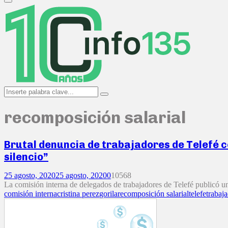
Primary
Menu
Search
Search
for:
recomposición salarial
Brutal denuncia de trabajadores de Telefé co
silencio”
25 agosto, 2020
25 agosto, 2020
0
10568
La comisión interna de delegados de trabajadores de Telefé publicó u
comisión interna
cristina perez
gorila
recomposición salarial
telefe
trabaj