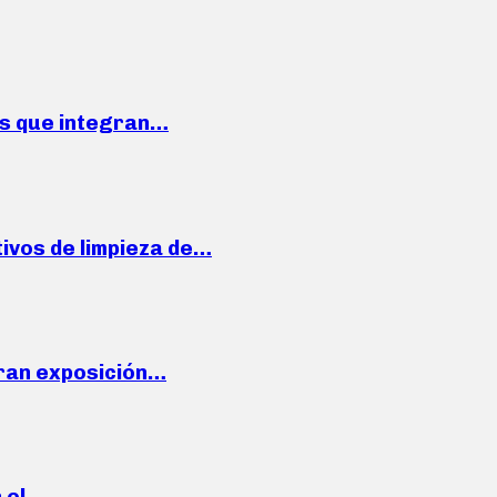
ses que integran…
ivos de limpieza de…
ran exposición…
n el…