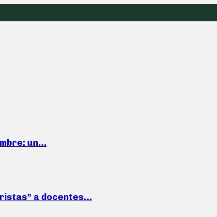
iembre: un…
roristas” a docentes…