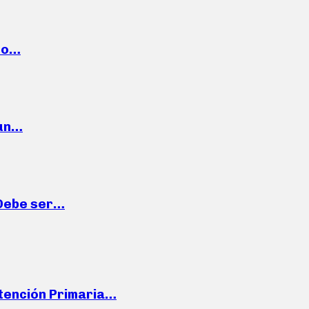
cto…
 un…
“Debe ser…
Atención Primaria…