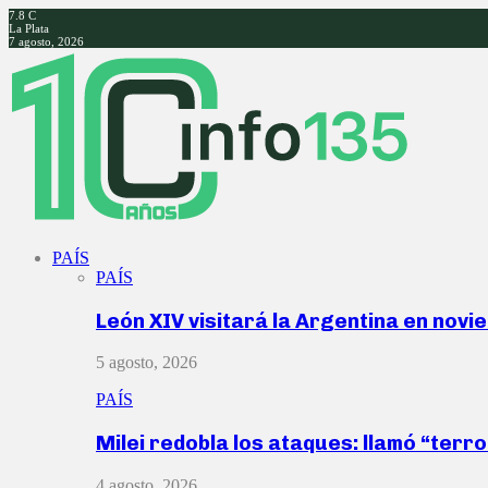
7.8
C
La Plata
7 agosto, 2026
Facebook
Twitter
Instagram
Youtube
PAÍS
PAÍS
León XIV visitará la Argentina en nov
5 agosto, 2026
PAÍS
Milei redobla los ataques: llamó “ter
4 agosto, 2026