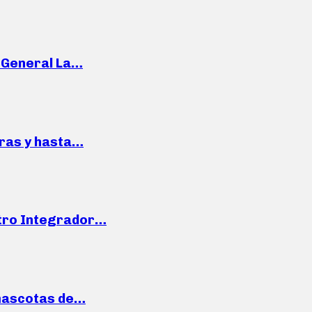
e General La…
pras y hasta…
ntro Integrador…
mascotas de…