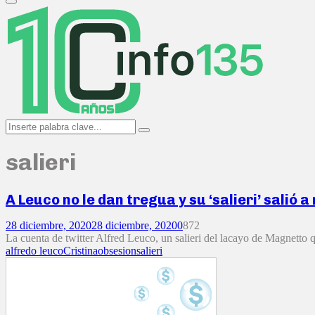
Primary
Menu
Search
Search
for:
salieri
A Leuco no le dan tregua y su ‘salieri’ salió a
28 diciembre, 2020
28 diciembre, 2020
0
872
La cuenta de twitter Alfred Leuco, un salieri del lacayo de Magnetto qu
alfredo leuco
Cristina
obsesion
salieri