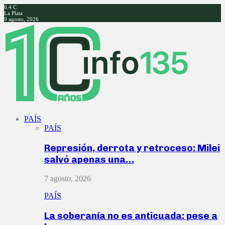
6.4
C
La Plata
9 agosto, 2026
Facebook
Twitter
Instagram
Youtube
PAÍS
PAÍS
Represión, derrota y retroceso: Milei
salvó apenas una…
7 agosto, 2026
PAÍS
La soberanía no es anticuada: pese a