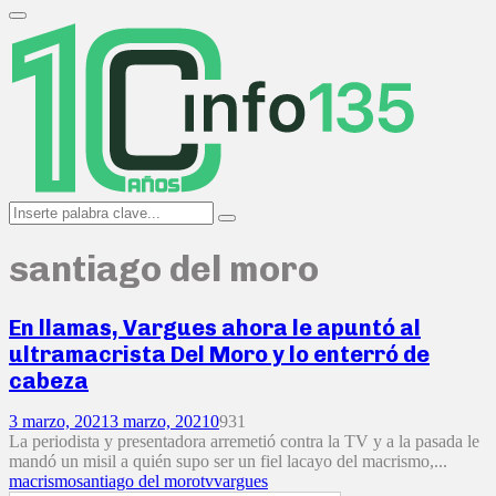
Search
for:
Primary
Menu
Search
Search
for:
santiago del moro
En llamas, Vargues ahora le apuntó al
ultramacrista Del Moro y lo enterró de
cabeza
3 marzo, 2021
3 marzo, 2021
0
931
La periodista y presentadora arremetió contra la TV y a la pasada le
mandó un misil a quién supo ser un fiel lacayo del macrismo,...
macrismo
santiago del moro
tv
vargues