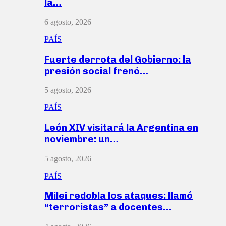
la…
6 agosto, 2026
PAÍS
Fuerte derrota del Gobierno: la
presión social frenó…
5 agosto, 2026
PAÍS
León XIV visitará la Argentina en
noviembre: un…
5 agosto, 2026
PAÍS
Milei redobla los ataques: llamó
“terroristas” a docentes…