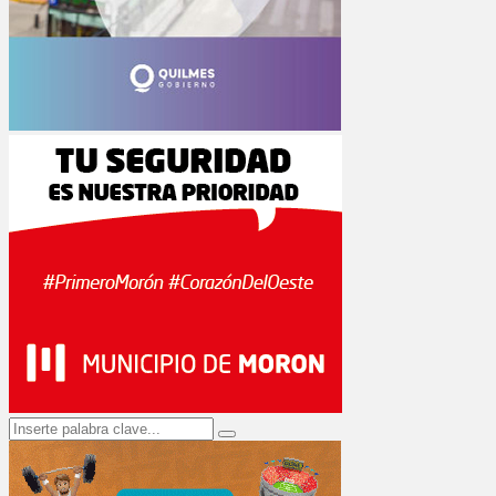
Search
Search
for: