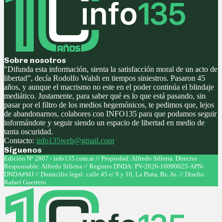
Sobre nosotros
"Difunda esta información, sienta la satisfacción moral de un acto de
libertad”, decía Rodolfo Walsh en tiempos siniestros. Pasaron 45
años, y aunque el macrismo no este en el poder continúa el blindaje
mediático. Justamente, para saber qué es lo que está pasando, sin
pasar por el filtro de los medios hegemónicos, te pedimos que, lejos
de abandonarnos, colabores con INFO135 para que podamos seguir
informándote y seguir siendo un espacio de libertad en medio de
tanta oscuridad.
Contacto:
info135web@gmail.com
Síguenos
Facebook
Twitter
Instagram
Youtube
Edición Nº 2807 - info135.com.ar // Propiedad: Alfredo Silletta. Director
Responsable: Alfredo Silletta // Registro DNDA: PV-2026-10090025-APN-
DNDA#MJ // Domicilio legal: calle 45 e/ 9 y 10, La Plata, Bs. As. // Diseño:
Rafael Guerrero