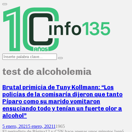
Search
for:
Primary
Menu
Search
Search
for:
test de alcoholemia
Brutal primicia de Tuny Kollmann: “Los
policías de la comisaría dijeron que tanto
Píparo como su marido vomitaron
ensuciando todo y tenían un fuerte olor a
alcohol”
5 enero, 2021
5 enero, 2021
1
1965
El periodista de Página12 y C5N hace apenas unos minutos largó