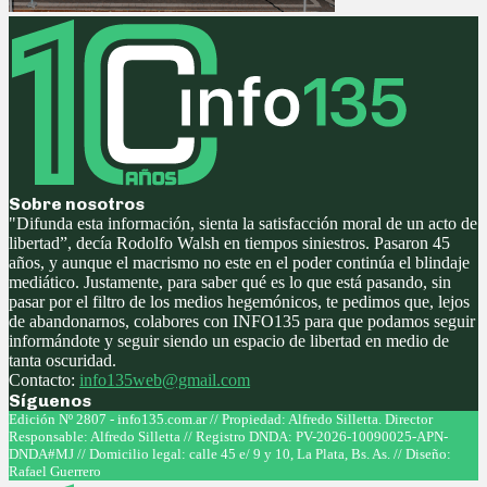
Sobre nosotros
"Difunda esta información, sienta la satisfacción moral de un acto de
libertad”, decía Rodolfo Walsh en tiempos siniestros. Pasaron 45
años, y aunque el macrismo no este en el poder continúa el blindaje
mediático. Justamente, para saber qué es lo que está pasando, sin
pasar por el filtro de los medios hegemónicos, te pedimos que, lejos
de abandonarnos, colabores con INFO135 para que podamos seguir
informándote y seguir siendo un espacio de libertad en medio de
tanta oscuridad.
Contacto:
info135web@gmail.com
Síguenos
Facebook
Twitter
Instagram
Youtube
Edición Nº 2807 - info135.com.ar // Propiedad: Alfredo Silletta. Director
Responsable: Alfredo Silletta // Registro DNDA: PV-2026-10090025-APN-
DNDA#MJ // Domicilio legal: calle 45 e/ 9 y 10, La Plata, Bs. As. // Diseño:
Rafael Guerrero