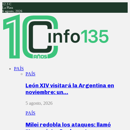
12.3
C
La Plata
6 agosto, 2026
Facebook
Twitter
Instagram
Youtube
PAÍS
PAÍS
León XIV visitará la Argentina en
noviembre: un…
5 agosto, 2026
PAÍS
Milei redobla los ataques: llamó