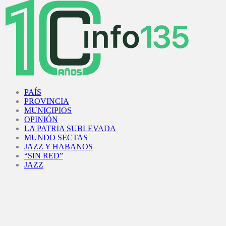
Facebook
Twitter
Instagram
Youtube
PAÍS
PROVINCIA
MUNICIPIOS
OPINIÓN
LA PATRIA SUBLEVADA
MUNDO SECTAS
JAZZ Y HABANOS
“SIN RED”
JAZZ