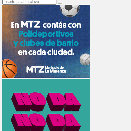
Search
Search
for: