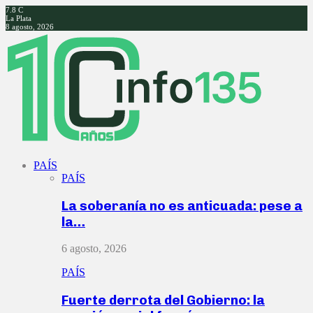
7.8
C
La Plata
8 agosto, 2026
Facebook
Twitter
Instagram
Youtube
PAÍS
PAÍS
La soberanía no es anticuada: pese a
la…
6 agosto, 2026
PAÍS
Fuerte derrota del Gobierno: la