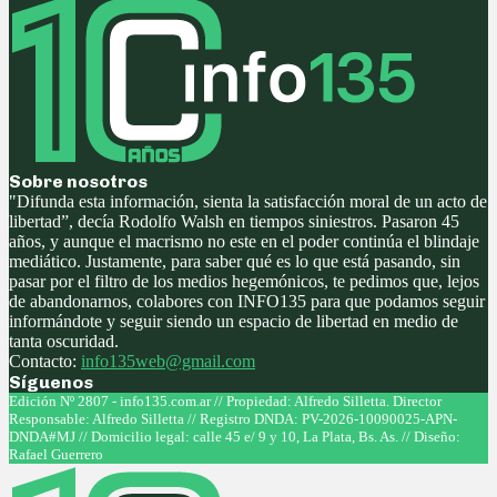
Sobre nosotros
"Difunda esta información, sienta la satisfacción moral de un acto de
libertad”, decía Rodolfo Walsh en tiempos siniestros. Pasaron 45
años, y aunque el macrismo no este en el poder continúa el blindaje
mediático. Justamente, para saber qué es lo que está pasando, sin
pasar por el filtro de los medios hegemónicos, te pedimos que, lejos
de abandonarnos, colabores con INFO135 para que podamos seguir
informándote y seguir siendo un espacio de libertad en medio de
tanta oscuridad.
Contacto:
info135web@gmail.com
Síguenos
Facebook
Twitter
Instagram
Youtube
Edición Nº 2807 - info135.com.ar // Propiedad: Alfredo Silletta. Director
Responsable: Alfredo Silletta // Registro DNDA: PV-2026-10090025-APN-
DNDA#MJ // Domicilio legal: calle 45 e/ 9 y 10, La Plata, Bs. As. // Diseño:
Rafael Guerrero