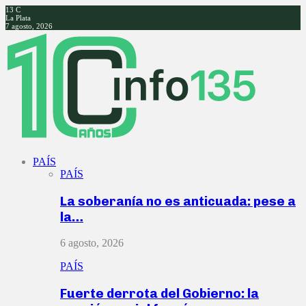
13
C
La Plata
7 agosto, 2026
Facebook
Twitter
Instagram
Youtube
PAÍS
PAÍS
La soberanía no es anticuada: pese a
la…
6 agosto, 2026
PAÍS
Fuerte derrota del Gobierno: la