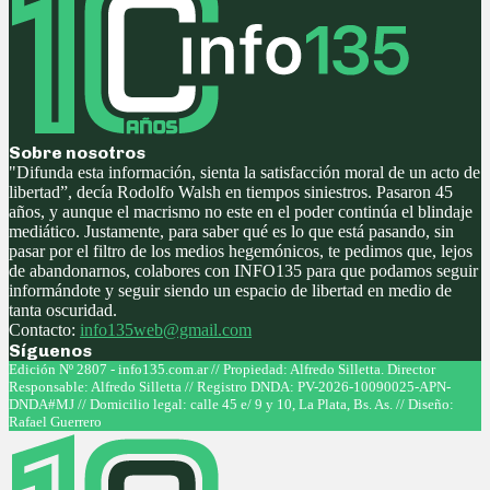
Sobre nosotros
"Difunda esta información, sienta la satisfacción moral de un acto de
libertad”, decía Rodolfo Walsh en tiempos siniestros. Pasaron 45
años, y aunque el macrismo no este en el poder continúa el blindaje
mediático. Justamente, para saber qué es lo que está pasando, sin
pasar por el filtro de los medios hegemónicos, te pedimos que, lejos
de abandonarnos, colabores con INFO135 para que podamos seguir
informándote y seguir siendo un espacio de libertad en medio de
tanta oscuridad.
Contacto:
info135web@gmail.com
Síguenos
Facebook
Twitter
Instagram
Youtube
Edición Nº 2807 - info135.com.ar // Propiedad: Alfredo Silletta. Director
Responsable: Alfredo Silletta // Registro DNDA: PV-2026-10090025-APN-
DNDA#MJ // Domicilio legal: calle 45 e/ 9 y 10, La Plata, Bs. As. // Diseño:
Rafael Guerrero