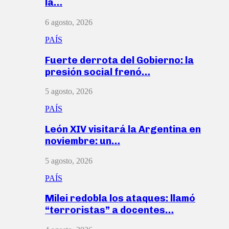
la…
6 agosto, 2026
PAÍS
Fuerte derrota del Gobierno: la
presión social frenó…
5 agosto, 2026
PAÍS
León XIV visitará la Argentina en
noviembre: un…
5 agosto, 2026
PAÍS
Milei redobla los ataques: llamó
“terroristas” a docentes…