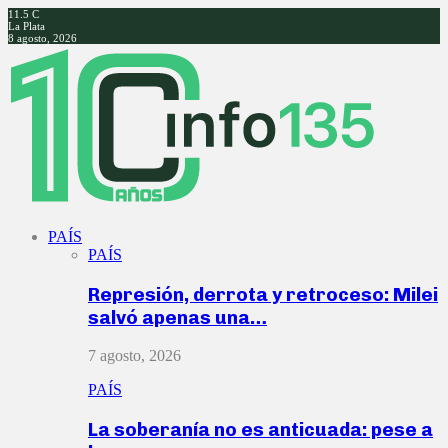
11.5
C
La Plata
8 agosto, 2026
Facebook
Twitter
Instagram
Youtube
PAÍS
PAÍS
Represión, derrota y retroceso: Milei
salvó apenas una…
7 agosto, 2026
PAÍS
La soberanía no es anticuada: pese a