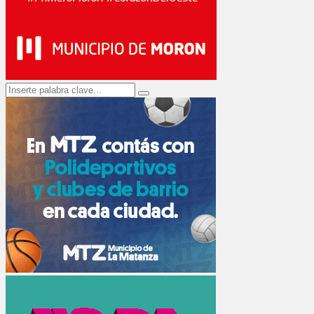
Search
Search
for: