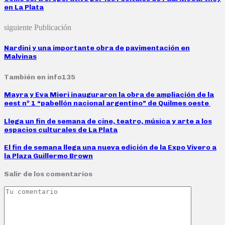
en La Plata
siguiente Publicación
Nardini y una importante obra de pavimentación en
Malvinas
También en info135
Mayra y Eva Mieri inauguraron la obra de ampliación de la
eest nº 1 “pabellón nacional argentino” de Quilmes oeste
Llega un fin de semana de cine, teatro, música y arte a los
espacios culturales de La Plata
El fin de semana llega una nueva edición de la Expo Vivero a
la Plaza Guillermo Brown
Salir de los comentarios