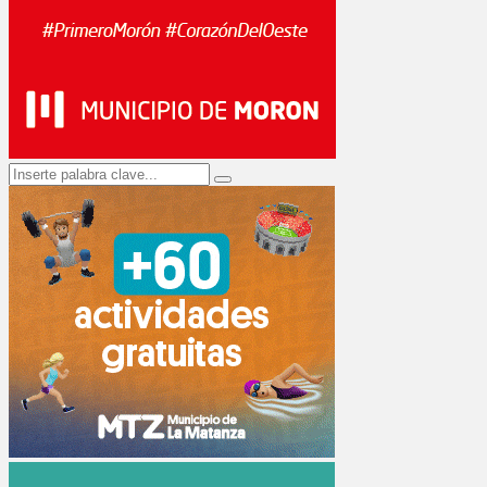
Search
Search
for: