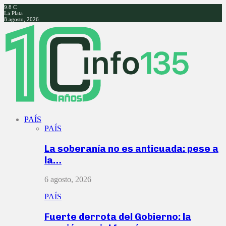
9.8
C
La Plata
8 agosto, 2026
Facebook
Twitter
Instagram
Youtube
PAÍS
PAÍS
La soberanía no es anticuada: pese a
la…
6 agosto, 2026
PAÍS
Fuerte derrota del Gobierno: la