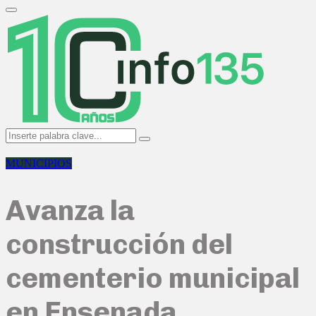
Search
for:
Primary
Menu
Search
Search
for:
MUNICIPIOS
Avanza la
construcción del
cementerio municipal
en Ensenada