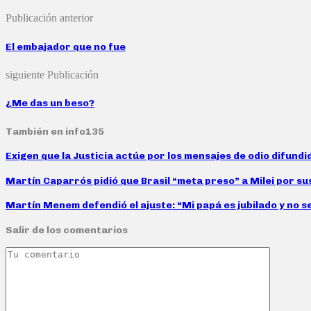
Publicación anterior
El embajador que no fue
siguiente Publicación
¿Me das un beso?
También en info135
Exigen que la Justicia actúe por los mensajes de odio difund
Martín Caparrós pidió que Brasil “meta preso” a Milei por su
Martín Menem defendió el ajuste: “Mi papá es jubilado y no s
Salir de los comentarios