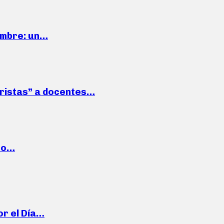
iembre: un…
roristas” a docentes…
cto…
or el Día…