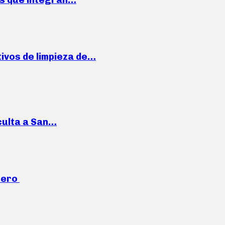
ivos de limpieza de…
culta a San…
mero