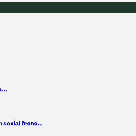
la…
n social frenó…