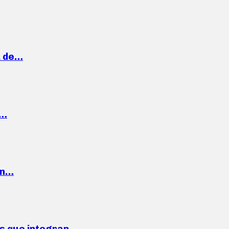
a de…
,…
ón…
ses que integran…