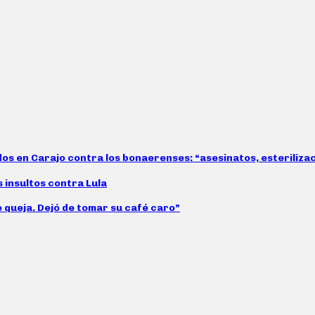
idos en Carajo contra los bonaerenses: “asesinatos, esteriliz
s insultos contra Lula
e queja. Dejó de tomar su café caro”