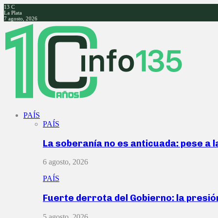
13
C
La Plata
7 agosto, 2026
Facebook
Twitter
Instagram
Youtube
PAÍS
PAÍS
La soberanía no es anticuada: pese a 
6 agosto, 2026
PAÍS
Fuerte derrota del Gobierno: la presió
5 agosto, 2026