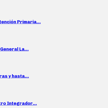
Atención Primaria…
e General La…
pras y hasta…
ntro Integrador…