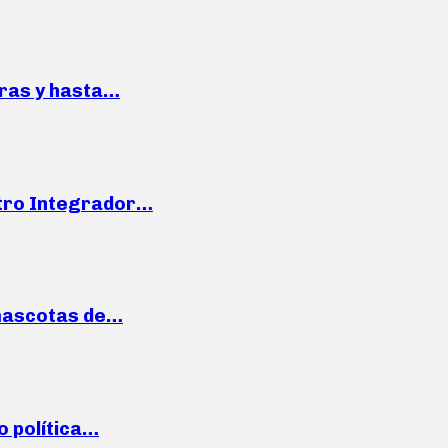
pras y hasta…
ntro Integrador…
mascotas de…
o política…