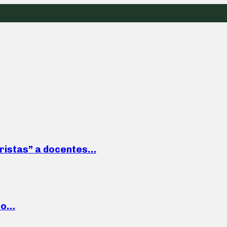
roristas” a docentes…
cto…