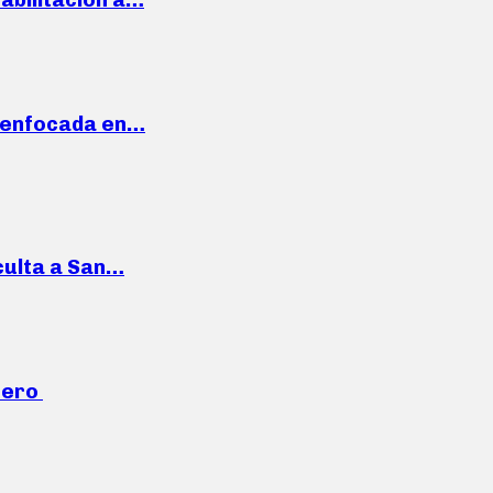
a enfocada en…
culta a San…
mero