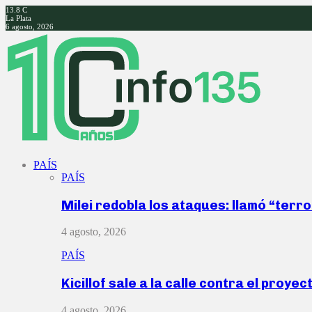
13.8
C
La Plata
6 agosto, 2026
Facebook
Twitter
Instagram
Youtube
PAÍS
PAÍS
Milei redobla los ataques: llamó “ter
4 agosto, 2026
PAÍS
Kicillof sale a la calle contra el proye
4 agosto, 2026