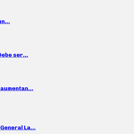
 un…
“Debe ser…
o: aumentan…
e General La…