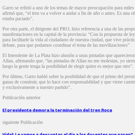
Garro se refirió a uno de los temas de mayor preocupación para miles 
afirmó que, “el tren va a volver a andar a fin de año o antes. Es una 
estaba pactado”.
Por otra parte, el dirigente del PRO, hizo referencia a una de las pro
manifestaciones en la capital de la provincia: “Con la propuesta de l
para facilitarle la vida al ciudadano de nuestra ciudad, que vive prác
debate, para que podamos coordinar el tema de las movilizaciones”
El Intendente de La Plata hizo alusión a unas pintadas que aparecier
Allan, afirmando que, “las pintadas de Allan no me molestan, yo siem
luego la gente tenga la posibilidad de elegir quien es mejor que otro”.
Por último, Garro habló sobre la posibilidad de que el primo del pre
ganas de construir, que lo hace con responsabilidad y que viene cami
y exclusivamente a nuestro partido”.
Publicación anterior
El presidente demora la terminación del tren Roca
siguiente Publicación
Vidal: Le vamos a descontar el día a los docentes que paren”