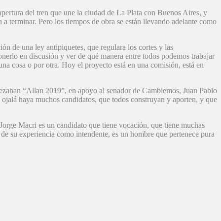
apertura del tren que une la ciudad de La Plata con Buenos Aires, y
va a terminar. Pero los tiempos de obra se están llevando adelante como
ón de una ley antipiquetes, que regulara los cortes y las
ponerlo en discusión y ver de qué manera entre todos podemos trabajar
 una cosa o por otra. Hoy el proyecto está en una comisión, está en
ue rezaban “Allan 2019”, en apoyo al senador de Cambiemos, Juan Pablo
Y ojalá haya muchos candidatos, que todos construyan y aporten, y que
“Jorge Macri es un candidato que tiene vocación, que tiene muchas
á de su experiencia como intendente, es un hombre que pertenece pura