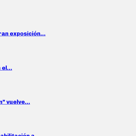
ran exposición…
n el…
wn” vuelve…
habilitación a…