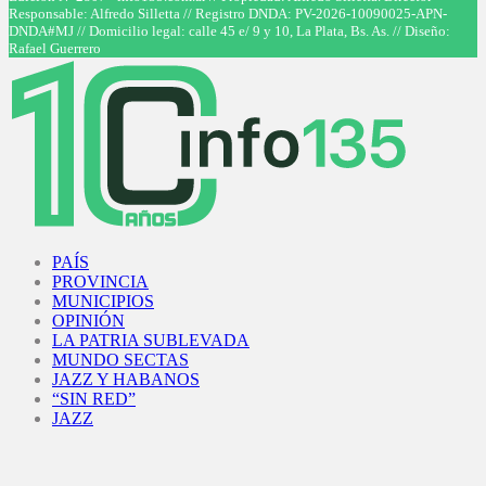
Responsable: Alfredo Silletta // Registro DNDA: PV-2026-10090025-APN-
DNDA#MJ // Domicilio legal: calle 45 e/ 9 y 10, La Plata, Bs. As. // Diseño:
Rafael Guerrero
Facebook
Twitter
Instagram
Youtube
PAÍS
PROVINCIA
MUNICIPIOS
OPINIÓN
LA PATRIA SUBLEVADA
MUNDO SECTAS
JAZZ Y HABANOS
“SIN RED”
JAZZ