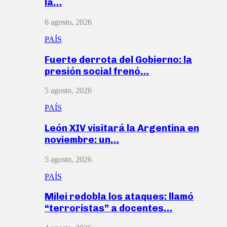
la…
6 agosto, 2026
PAÍS
Fuerte derrota del Gobierno: la
presión social frenó…
5 agosto, 2026
PAÍS
León XIV visitará la Argentina en
noviembre: un…
5 agosto, 2026
PAÍS
Milei redobla los ataques: llamó
“terroristas” a docentes…