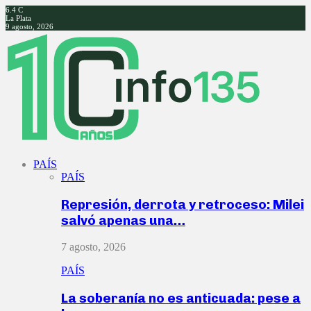
6.4
C
La Plata
9 agosto, 2026
Facebook
Twitter
Instagram
Youtube
PAÍS
PAÍS
Represión, derrota y retroceso: Milei
salvó apenas una…
7 agosto, 2026
PAÍS
La soberanía no es anticuada: pese a