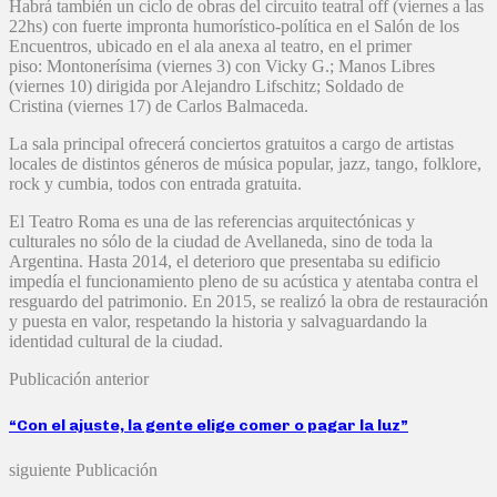
Habrá también un ciclo de obras del circuito teatral off (viernes a las
22hs) con fuerte impronta humorístico-política en el Salón de los
Encuentros, ubicado en el ala anexa al teatro, en el primer
piso: Montonerísima (viernes 3) con Vicky G.; Manos Libres
(viernes 10) dirigida por Alejandro Lifschitz; Soldado de
Cristina (viernes 17) de Carlos Balmaceda.
La sala principal ofrecerá conciertos gratuitos a cargo de artistas
locales de distintos géneros de música popular, jazz, tango, folklore,
rock y cumbia, todos con entrada gratuita.
El Teatro Roma es una de las referencias arquitectónicas y
culturales no sólo de la ciudad de Avellaneda, sino de toda la
Argentina. Hasta 2014, el deterioro que presentaba su edificio
impedía el funcionamiento pleno de su acústica y atentaba contra el
resguardo del patrimonio. En 2015, se realizó la obra de restauración
y puesta en valor, respetando la historia y salvaguardando la
identidad cultural de la ciudad.
Publicación anterior
“Con el ajuste, la gente elige comer o pagar la luz”
siguiente Publicación