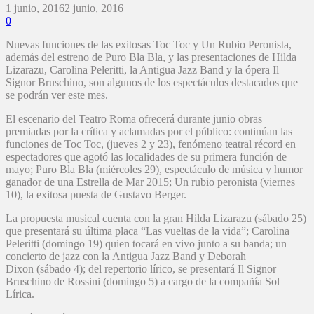
1 junio, 2016
2 junio, 2016
0
Nuevas funciones de las exitosas Toc Toc y Un Rubio Peronista,
además del estreno de Puro Bla Bla, y las presentaciones de Hilda
Lizarazu, Carolina Peleritti, la Antigua Jazz Band y la ópera Il
Signor Bruschino, son algunos de los espectáculos destacados que
se podrán ver este mes.
El escenario del Teatro Roma ofrecerá durante junio obras
premiadas por la crítica y aclamadas por el público: continúan las
funciones de Toc Toc, (jueves 2 y 23), fenómeno teatral récord en
espectadores que agotó las localidades de su primera función de
mayo; Puro Bla Bla (miércoles 29), espectáculo de música y humor
ganador de una Estrella de Mar 2015; Un rubio peronista (viernes
10), la exitosa puesta de Gustavo Berger.
La propuesta musical cuenta con la gran Hilda Lizarazu (sábado 25)
que presentará su última placa “Las vueltas de la vida”; Carolina
Peleritti (domingo 19) quien tocará en vivo junto a su banda; un
concierto de jazz con la Antigua Jazz Band y Deborah
Dixon (sábado 4); del repertorio lírico, se presentará Il Signor
Bruschino de Rossini (domingo 5) a cargo de la compañía Sol
Lírica.