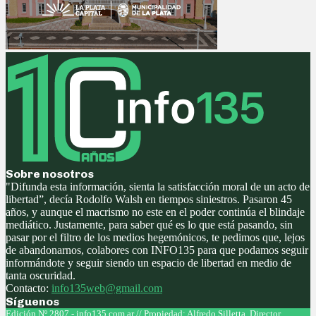
Sobre nosotros
"Difunda esta información, sienta la satisfacción moral de un acto de
libertad”, decía Rodolfo Walsh en tiempos siniestros. Pasaron 45
años, y aunque el macrismo no este en el poder continúa el blindaje
mediático. Justamente, para saber qué es lo que está pasando, sin
pasar por el filtro de los medios hegemónicos, te pedimos que, lejos
de abandonarnos, colabores con INFO135 para que podamos seguir
informándote y seguir siendo un espacio de libertad en medio de
tanta oscuridad.
Contacto:
info135web@gmail.com
Síguenos
Facebook
Twitter
Instagram
Youtube
Edición Nº 2807 - info135.com.ar // Propiedad: Alfredo Silletta. Director