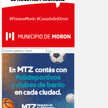
Search
Search
for: