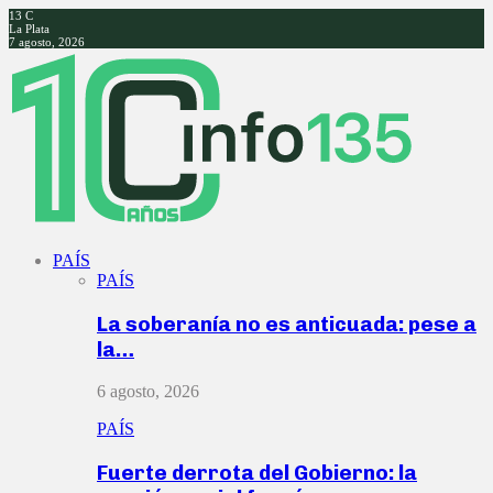
13
C
La Plata
7 agosto, 2026
Facebook
Twitter
Instagram
Youtube
PAÍS
PAÍS
La soberanía no es anticuada: pese a
la…
6 agosto, 2026
PAÍS
Fuerte derrota del Gobierno: la