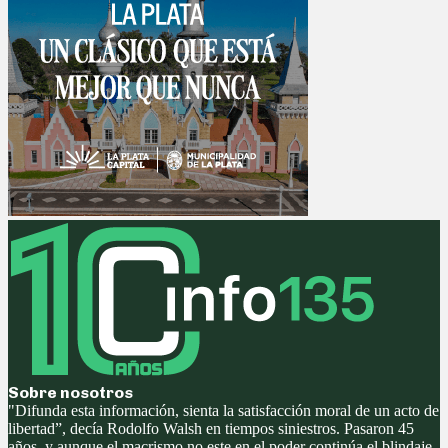
Sobre nosotros
"Difunda esta información, sienta la satisfacción moral de un acto de
libertad”, decía Rodolfo Walsh en tiempos siniestros. Pasaron 45
años, y aunque el macrismo no este en el poder continúa el blindaje