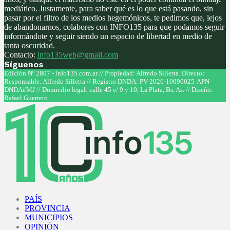
mediático. Justamente, para saber qué es lo que está pasando, sin
pasar por el filtro de los medios hegemónicos, te pedimos que, lejos
de abandonarnos, colabores con INFO135 para que podamos seguir
informándote y seguir siendo un espacio de libertad en medio de
tanta oscuridad.
Contacto:
info135web@gmail.com
Síguenos
Facebook
Twitter
Instagram
Youtube
Edición Nº 2807 - info135.com.ar // Propiedad: Alfredo Silletta. Director
Responsable: Alfredo Silletta // Registro DNDA: PV-2026-10090025-APN-
DNDA#MJ // Domicilio legal: calle 45 e/ 9 y 10, La Plata, Bs. As. // Diseño:
Rafael Guerrero
Facebook
Twitter
Instagram
Youtube
PAÍS
PROVINCIA
MUNICIPIOS
OPINIÓN