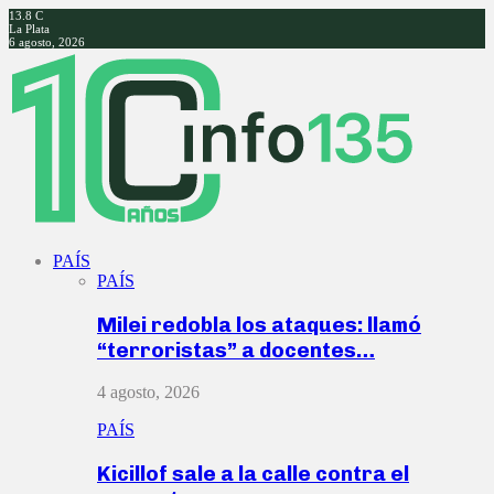
13.8
C
La Plata
6 agosto, 2026
Facebook
Twitter
Instagram
Youtube
PAÍS
PAÍS
Milei redobla los ataques: llamó
“terroristas” a docentes…
4 agosto, 2026
PAÍS
Kicillof sale a la calle contra el