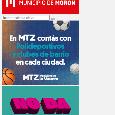
Search
Search
for: