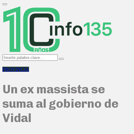
Search
for:
Primary
Menu
Search
Search
for:
PROVINCIA
Un ex massista se
suma al gobierno de
Vidal