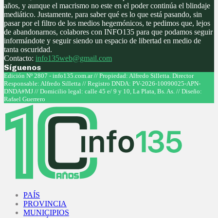
años, y aunque el macrismo no este en el poder continúa el blindaje
mediático. Justamente, para saber qué es lo que está pasando, sin
pasar por el filtro de los medios hegemónicos, te pedimos que, lejos
de abandonarnos, colabores con INFO135 para que podamos seguir
informándote y seguir siendo un espacio de libertad en medio de
tanta oscuridad.
Contacto:
info135web@gmail.com
Síguenos
Facebook
Twitter
Instagram
Youtube
Edición Nº 2807 - info135.com.ar // Propiedad: Alfredo Silletta. Director
Responsable: Alfredo Silletta // Registro DNDA: PV-2026-10090025-APN-
DNDA#MJ // Domicilio legal: calle 45 e/ 9 y 10, La Plata, Bs. As. // Diseño:
Rafael Guerrero
Facebook
Twitter
Instagram
Youtube
PAÍS
PROVINCIA
MUNICIPIOS