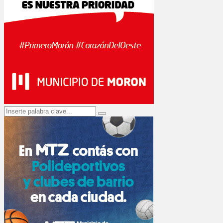
Search
Search
for: