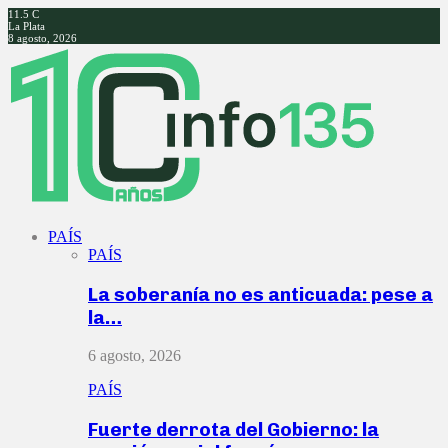
11.5
C
La Plata
8 agosto, 2026
Facebook
Twitter
Instagram
Youtube
PAÍS
PAÍS
La soberanía no es anticuada: pese a
la…
6 agosto, 2026
PAÍS
Fuerte derrota del Gobierno: la