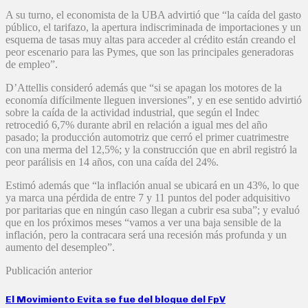
A su turno, el economista de la UBA advirtió que “la caída del gasto
público, el tarifazo, la apertura indiscriminada de importaciones y un
esquema de tasas muy altas para acceder al crédito están creando el
peor escenario para las Pymes, que son las principales generadoras
de empleo”.
D’Attellis consideró además que “si se apagan los motores de la
economía difícilmente lleguen inversiones”, y en ese sentido advirtió
sobre la caída de la actividad industrial, que según el Indec
retrocedió 6,7% durante abril en relación a igual mes del año
pasado; la producción automotriz que cerró el primer cuatrimestre
con una merma del 12,5%; y la construcción que en abril registró la
peor parálisis en 14 años, con una caída del 24%.
Estimó además que “la inflación anual se ubicará en un 43%, lo que
ya marca una pérdida de entre 7 y 11 puntos del poder adquisitivo
por paritarias que en ningún caso llegan a cubrir esa suba”; y evaluó
que en los próximos meses “vamos a ver una baja sensible de la
inflación, pero la contracara será una recesión más profunda y un
aumento del desempleo”.
Publicación anterior
El Movimiento Evita se fue del bloque del FpV