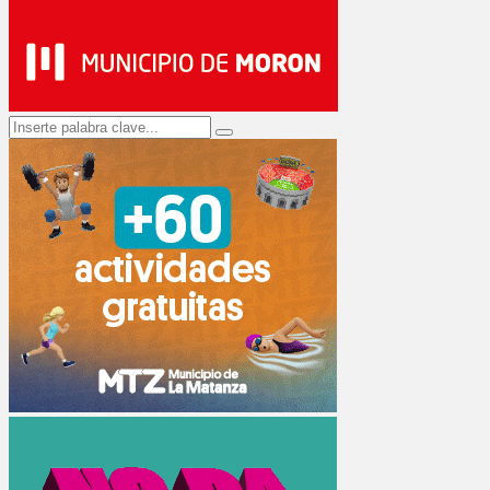
Search
Search
for: