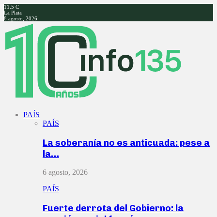
11.5
C
La Plata
8 agosto, 2026
Facebook
Twitter
Instagram
Youtube
PAÍS
PAÍS
La soberanía no es anticuada: pese a
la…
6 agosto, 2026
PAÍS
Fuerte derrota del Gobierno: la