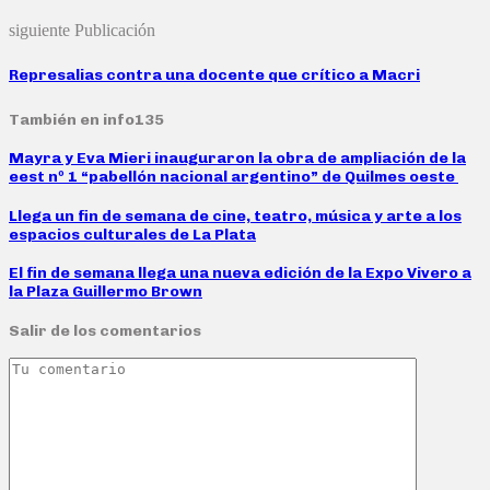
siguiente Publicación
Represalias contra una docente que crítico a Macri
También en info135
Mayra y Eva Mieri inauguraron la obra de ampliación de la
eest nº 1 “pabellón nacional argentino” de Quilmes oeste
Llega un fin de semana de cine, teatro, música y arte a los
espacios culturales de La Plata
El fin de semana llega una nueva edición de la Expo Vivero a
la Plaza Guillermo Brown
Salir de los comentarios