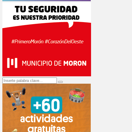
Search
Search
for: