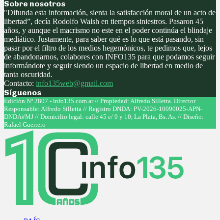
Sobre nosotros
"Difunda esta información, sienta la satisfacción moral de un acto de
libertad”, decía Rodolfo Walsh en tiempos siniestros. Pasaron 45
años, y aunque el macrismo no este en el poder continúa el blindaje
mediático. Justamente, para saber qué es lo que está pasando, sin
pasar por el filtro de los medios hegemónicos, te pedimos que, lejos
de abandonarnos, colabores con INFO135 para que podamos seguir
informándote y seguir siendo un espacio de libertad en medio de
tanta oscuridad.
Contacto:
info135web@gmail.com
Síguenos
Facebook
Twitter
Instagram
Youtube
Edición Nº 2807 - info135.com.ar // Propiedad: Alfredo Silletta. Director
Responsable: Alfredo Silletta // Registro DNDA: PV-2026-10090025-APN-
DNDA#MJ // Domicilio legal: calle 45 e/ 9 y 10, La Plata, Bs. As. // Diseño:
Rafael Guerrero
Facebook
Twitter
Instagram
Youtube