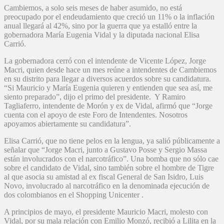
Cambiemos, a solo seis meses de haber asumido, no está
preocupado por el endeudamiento que creció un 11% o la inflación
anual llegará al 42%, sino por la guerra que ya estalló entre la
gobernadora María Eugenia Vidal y la diputada nacional Elisa
Carrió.
La gobernadora cerró con el intendente de Vicente López, Jorge
Macri, quien desde hace un mes reúne a intendentes de Cambiemos
en su distrito para llegar a diversos acuerdos sobre su candidatura.
“Si Mauricio y María Eugenia quieren y entienden que sea así, me
siento preparado”, dijo el primo del presidente. Y Ramiro
Tagliaferro, intendente de Morón y ex de Vidal, afirmó que “Jorge
cuenta con el apoyo de este Foro de Intendentes. Nosotros
apoyamos abiertamente su candidatura”.
Elisa Carrió, que no tiene pelos en la lengua, ya salió públicamente a
señalar que “Jorge Macri, junto a Gustavo Posse y Sergio Massa
están involucrados con el narcotráfico”. Una bomba que no sólo cae
sobre el candidato de Vidal, sino también sobre el hombre de Tigre
al que asocia su amistad al ex fiscal General de San Isidro, Luis
Novo, involucrado al narcotráfico en la denominada ejecución de
dos colombianos en el Shopping Unicenter .
A principios de mayo, el presidente Mauricio Macri, molesto con
Vidal, por su mala relación con Emilio Monzó, recibió a Lilita en la