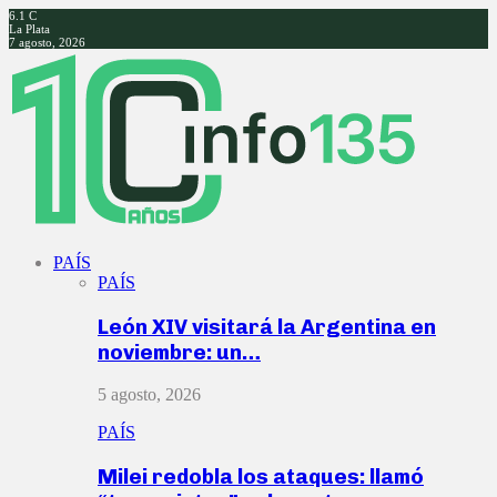
6.1
C
La Plata
7 agosto, 2026
Facebook
Twitter
Instagram
Youtube
PAÍS
PAÍS
León XIV visitará la Argentina en
noviembre: un…
5 agosto, 2026
PAÍS
Milei redobla los ataques: llamó