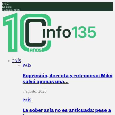
6.4
C
La Plata
9 agosto, 2026
Facebook
Twitter
Instagram
Youtube
PAÍS
PAÍS
Represión, derrota y retroceso: Milei
salvó apenas una…
7 agosto, 2026
PAÍS
La soberanía no es anticuada: pese a