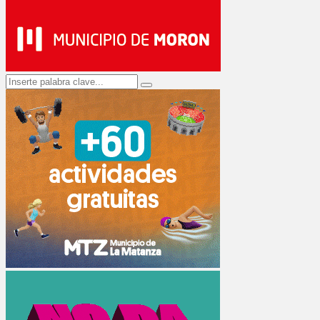
Search
Search
for: