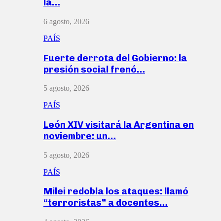
la…
6 agosto, 2026
PAÍS
Fuerte derrota del Gobierno: la
presión social frenó…
5 agosto, 2026
PAÍS
León XIV visitará la Argentina en
noviembre: un…
5 agosto, 2026
PAÍS
Milei redobla los ataques: llamó
“terroristas” a docentes…