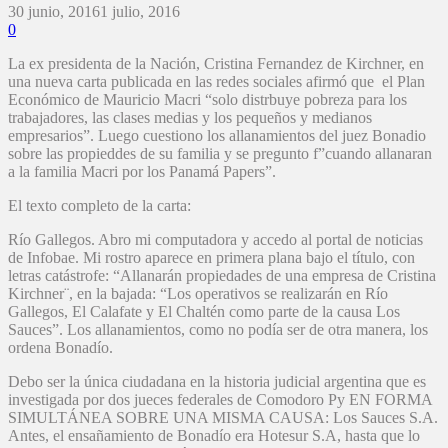
30 junio, 2016
1 julio, 2016
0
La ex presidenta de la Nación, Cristina Fernandez de Kirchner, en
una nueva carta publicada en las redes sociales afirmó que el Plan
Económico de Mauricio Macri “solo distrbuye pobreza para los
trabajadores, las clases medias y los pequeños y medianos
empresarios”. Luego cuestiono los allanamientos del juez Bonadio
sobre las propieddes de su familia y se pregunto f”cuando allanaran
a la familia Macri por los Panamá Papers”.
El texto completo de la carta:
Río Gallegos. Abro mi computadora y accedo al portal de noticias
de Infobae. Mi rostro aparece en primera plana bajo el título, con
letras catástrofe: “Allanarán propiedades de una empresa de Cristina
Kirchner¨, en la bajada: “Los operativos se realizarán en Río
Gallegos, El Calafate y El Chaltén como parte de la causa Los
Sauces”. Los allanamientos, como no podía ser de otra manera, los
ordena Bonadío.
Debo ser la única ciudadana en la historia judicial argentina que es
investigada por dos jueces federales de Comodoro Py EN FORMA
SIMULTÁNEA SOBRE UNA MISMA CAUSA: Los Sauces S.A.
Antes, el ensañamiento de Bonadío era Hotesur S.A, hasta que lo