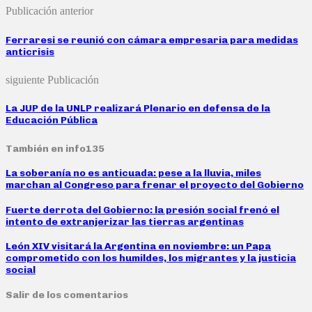
Publicación anterior
Ferraresi se reunió con cámara empresaria para medidas
anticrisis
siguiente Publicación
La JUP de la UNLP realizará Plenario en defensa de la
Educación Pública
También en info135
La soberanía no es anticuada: pese a la lluvia, miles
marchan al Congreso para frenar el proyecto del Gobierno
Fuerte derrota del Gobierno: la presión social frenó el
intento de extranjerizar las tierras argentinas
León XIV visitará la Argentina en noviembre: un Papa
comprometido con los humildes, los migrantes y la justicia
social
Salir de los comentarios