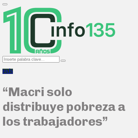
Search
for:
Primary
Menu
Search
Search
for:
PAÍS
“Macri solo
distribuye pobreza a
los trabajadores”