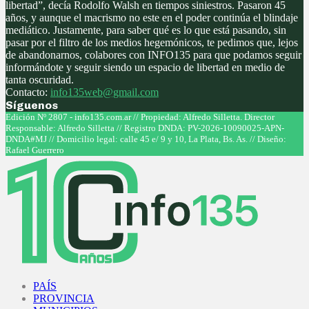
libertad”, decía Rodolfo Walsh en tiempos siniestros. Pasaron 45
años, y aunque el macrismo no este en el poder continúa el blindaje
mediático. Justamente, para saber qué es lo que está pasando, sin
pasar por el filtro de los medios hegemónicos, te pedimos que, lejos
de abandonarnos, colabores con INFO135 para que podamos seguir
informándote y seguir siendo un espacio de libertad en medio de
tanta oscuridad.
Contacto:
info135web@gmail.com
Síguenos
Facebook
Twitter
Instagram
Youtube
Edición Nº 2807 - info135.com.ar // Propiedad: Alfredo Silletta. Director
Responsable: Alfredo Silletta // Registro DNDA: PV-2026-10090025-APN-
DNDA#MJ // Domicilio legal: calle 45 e/ 9 y 10, La Plata, Bs. As. // Diseño:
Rafael Guerrero
Facebook
Twitter
Instagram
Youtube
PAÍS
PROVINCIA