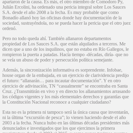
apartaron de la causa. Es más, el otro miembro de Comodoro Py,
Julián Ercolini, ha ordenado una pericia integral sobre Los Sauces
S.A. desde el año 2008 a la fecha. Es muy probable que como
Bonadío allanó hoy las oficinas donde hay documentación de la
sociedad, sustrayéndola, no se pueda hacer la pericia que el otro juez
ordenó.
Pero no todo queda ahí. También allanaron departamentos
propiedad de Los Sauces S.A. que están alquilados a terceros. Me
dicen que a uno de los inquilinos, que no estaba en Río Gallegos, le
rompieron la puerta a patadas. Hacía tiempo -décadas, diría- que no
se veía un abuso de poder y persecución política semejante.
Además, la sincronización informativa es sorprendente. Infobae,
house organ de la embajada, en un ejercicio de clarividencia predijo
el futuro: “allanarán… para incautar documentación”. Y en otro
ejercicio de adivinación, TN “casualmente” se encontraba en Santa
Cruz. ¿Transmitirán en vivo y en directo los allanamientos arrasando
los códigos vigentes y los más elementales derechos y garantías que
la Constitución Nacional reconoce a cualquier ciudadano?
Esta no es la primera ni tampoco será la única causa que inventarán,
ni la última “excursión de pesca”; lo vienen haciendo desde el año
2003 a la fecha. Nunca hubo en las últimas décadas presidentes más
denunciados e investigados que los que ejercimos la primera