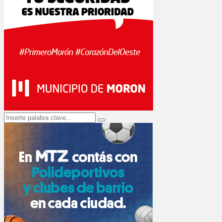
Search
Search
for: