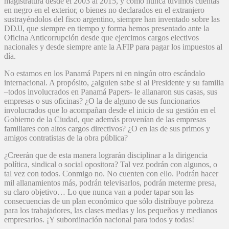
magistratura desde el 2003 al 2015, y como nunca tuvimos cuentas
en negro en el exterior, o bienes no declarados en el extranjero
sustrayéndolos del fisco argentino, siempre han inventado sobre las
DDJJ, que siempre en tiempo y forma hemos presentado ante la
Oficina Anticorrupción desde que ejercimos cargos electivos
nacionales y desde siempre ante la AFIP para pagar los impuestos al
día.
No estamos en los Panamá Papers ni en ningún otro escándalo
internacional. A propósito, ¿alguien sabe si al Presidente y su familia
–todos involucrados en Panamá Papers- le allanaron sus casas, sus
empresas o sus oficinas? ¿O la de alguno de sus funcionarios
involucrados que lo acompañan desde el inicio de su gestión en el
Gobierno de la Ciudad, que además provenían de las empresas
familiares con altos cargos directivos? ¿O en las de sus primos y
amigos contratistas de la obra pública?
¿Creerán que de esta manera lograrán disciplinar a la dirigencia
política, sindical o social opositora? Tal vez podrán con algunos, o
tal vez con todos. Conmigo no. No cuenten con ello. Podrán hacer
mil allanamientos más, podrán televisarlos, podrán meterme presa,
su claro objetivo… Lo que nunca van a poder tapar son las
consecuencias de un plan económico que sólo distribuye pobreza
para los trabajadores, las clases medias y los pequeños y medianos
empresarios. ¡Y subordinación nacional para todos y todas!