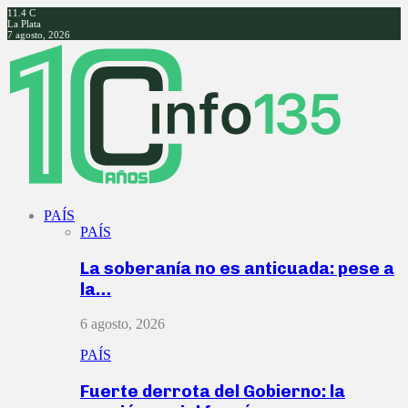
11.4
C
La Plata
7 agosto, 2026
Facebook
Twitter
Instagram
Youtube
PAÍS
PAÍS
La soberanía no es anticuada: pese a
la…
6 agosto, 2026
PAÍS
Fuerte derrota del Gobierno: la