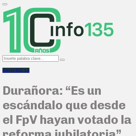
Search
for:
Primary
Menu
Search
Search
for:
PROVINCIA
Durañora: “Es un
escándalo que desde
el FpV hayan votado la
reforma jubilatoria”