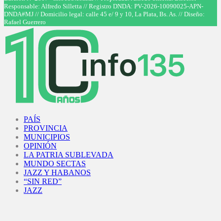
Responsable: Alfredo Silletta // Registro DNDA: PV-2026-10090025-APN-
DNDA#MJ // Domicilio legal: calle 45 e/ 9 y 10, La Plata, Bs. As. // Diseño:
Rafael Guerrero
Facebook
Twitter
Instagram
Youtube
PAÍS
PROVINCIA
MUNICIPIOS
OPINIÓN
LA PATRIA SUBLEVADA
MUNDO SECTAS
JAZZ Y HABANOS
“SIN RED”
JAZZ