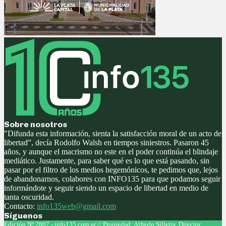
Sobre nosotros
"Difunda esta información, sienta la satisfacción moral de un acto de
libertad”, decía Rodolfo Walsh en tiempos siniestros. Pasaron 45
años, y aunque el macrismo no este en el poder continúa el blindaje
mediático. Justamente, para saber qué es lo que está pasando, sin
pasar por el filtro de los medios hegemónicos, te pedimos que, lejos
de abandonarnos, colabores con INFO135 para que podamos seguir
informándote y seguir siendo un espacio de libertad en medio de
tanta oscuridad.
Contacto:
info135web@gmail.com
Síguenos
Facebook
Twitter
Instagram
Youtube
Edición Nº 2807 - info135.com.ar // Propiedad: Alfredo Silletta. Director