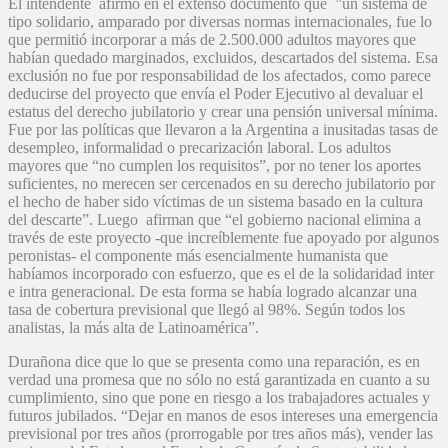
El intendente afirmó en el extenso documento que ”un sistema de
tipo solidario, amparado por diversas normas internacionales, fue lo
que permitió incorporar a más de 2.500.000 adultos mayores que
habían quedado marginados, excluidos, descartados del sistema. Esa
exclusión no fue por responsabilidad de los afectados, como parece
deducirse del proyecto que envía el Poder Ejecutivo al devaluar el
estatus del derecho jubilatorio y crear una pensión universal mínima.
Fue por las políticas que llevaron a la Argentina a inusitadas tasas de
desempleo, informalidad o precarización laboral. Los adultos
mayores que “no cumplen los requisitos”, por no tener los aportes
suficientes, no merecen ser cercenados en su derecho jubilatorio por
el hecho de haber sido víctimas de un sistema basado en la cultura
del descarte”. Luego afirman que “el gobierno nacional elimina a
través de este proyecto -que increíblemente fue apoyado por algunos
peronistas- el componente más esencialmente humanista que
habíamos incorporado con esfuerzo, que es el de la solidaridad inter
e intra generacional. De esta forma se había logrado alcanzar una
tasa de cobertura previsional que llegó al 98%. Según todos los
analistas, la más alta de Latinoamérica”.
Durañona dice que lo que se presenta como una reparación, es en
verdad una promesa que no sólo no está garantizada en cuanto a su
cumplimiento, sino que pone en riesgo a los trabajadores actuales y
futuros jubilados. “Dejar en manos de esos intereses una emergencia
previsional por tres años (prorrogable por tres años más), vender las