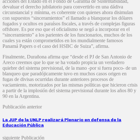
acciones del Estado en el Fondo de Garantía de Sustentabilidad,
devaluar el derecho jubilatorio para convertirlo en una dádiva
circunstancial y mínima, es coherente con quienes ahora disimulan
con supuestos “sinceramientos” el llamado a blanquear los dólares
fugados y ocultos en paraísos fiscales, a través de complejas figuras
offshore. Es por eso que el oficialismo se negó a incorporar en el
“sinceramiento” a los parientes de los funcionarios, muchos de los
cuales ya están comprometidos en los mundialmente famosos
Panamá Papers o el caso del HSBC de Suiza”, afirma.
Finalmente, Durañona afirma que “desde el PJ de San Antonio de
Areco creemos que lo que se ha votado propicia un verdadero
quiebre del sistema previsional, de la mano -por si fuera poco- de un
blanqueo que paradójicamente tuvo en muchos casos origen en
fugas de divisas ocurridas durante anteriores procesos de
vaciamiento, motorizados por las mismas políticas que hicieron crisis
a partir de la implosión del sistema previsional durante los años 80 y
90 en la Argentina.
Publicación anterior
La JUP de la UNLP realizará Plenario en defensa de la
Educación Pública
siguiente Publicación