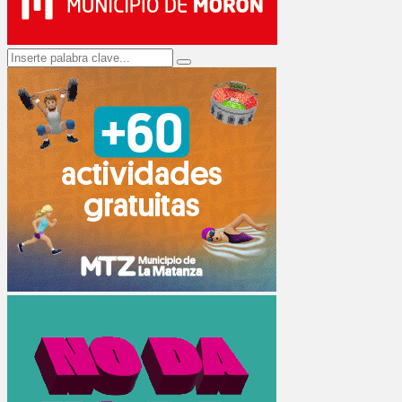
Search
Search
for: