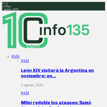
6.1
C
La Plata
7 agosto, 2026
Facebook
Twitter
Instagram
Youtube
PAÍS
PAÍS
León XIV visitará la Argentina en
noviembre: un…
5 agosto, 2026
PAÍS
Milei redobla los ataques: llamó