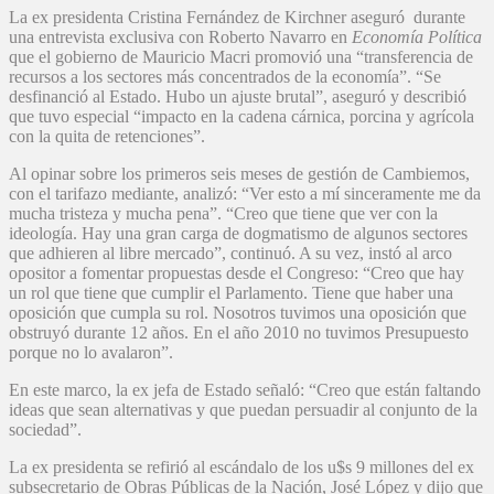
La ex presidenta Cristina Fernández de Kirchner aseguró durante
una entrevista exclusiva con Roberto Navarro en
Economía Política
que el gobierno de Mauricio Macri promovió una “transferencia de
recursos a los sectores más concentrados de la economía”. “Se
desfinanció al Estado. Hubo un ajuste brutal”, aseguró y describió
que tuvo especial “impacto en la cadena cárnica, porcina y agrícola
con la quita de retenciones”.
Al opinar sobre los primeros seis meses de gestión de Cambiemos,
con el tarifazo mediante, analizó: “Ver esto a mí sinceramente me da
mucha tristeza y mucha pena”. “Creo que tiene que ver con la
ideología. Hay una gran carga de dogmatismo de algunos sectores
que adhieren al libre mercado”, continuó. A su vez, instó al arco
opositor a fomentar propuestas desde el Congreso: “Creo que hay
un rol que tiene que cumplir el Parlamento. Tiene que haber una
oposición que cumpla su rol. Nosotros tuvimos una oposición que
obstruyó durante 12 años. En el año 2010 no tuvimos Presupuesto
porque no lo avalaron”.
En este marco, la ex jefa de Estado señaló: “Creo que están faltando
ideas que sean alternativas y que puedan persuadir al conjunto de la
sociedad”.
La ex presidenta se refirió al escándalo de los u$s 9 millones del ex
subsecretario de Obras Públicas de la Nación, José López y dijo que