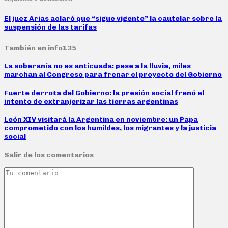
El juez Arias aclaró que “sigue vigente” la cautelar sobre la
suspensión de las tarifas
También en info135
La soberanía no es anticuada: pese a la lluvia, miles
marchan al Congreso para frenar el proyecto del Gobierno
Fuerte derrota del Gobierno: la presión social frenó el
intento de extranjerizar las tierras argentinas
León XIV visitará la Argentina en noviembre: un Papa
comprometido con los humildes, los migrantes y la justicia
social
Salir de los comentarios