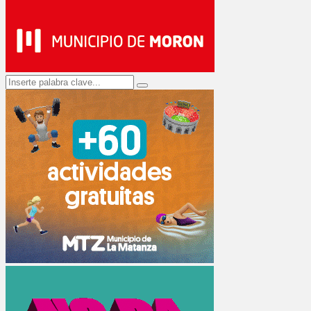
Search
Search
for: