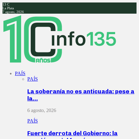
13
C
La Plata
7 agosto, 2026
Facebook
Twitter
Instagram
Youtube
PAÍS
PAÍS
La soberanía no es anticuada: pese a
la…
6 agosto, 2026
PAÍS
Fuerte derrota del Gobierno: la