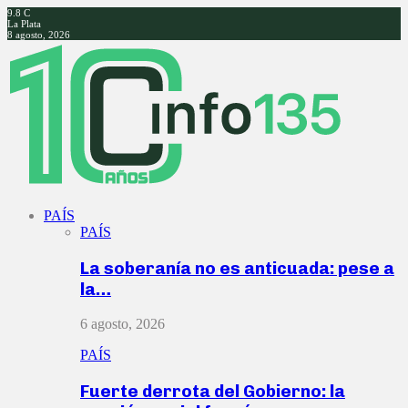
9.8
C
La Plata
8 agosto, 2026
Facebook
Twitter
Instagram
Youtube
PAÍS
PAÍS
La soberanía no es anticuada: pese a
la…
6 agosto, 2026
PAÍS
Fuerte derrota del Gobierno: la