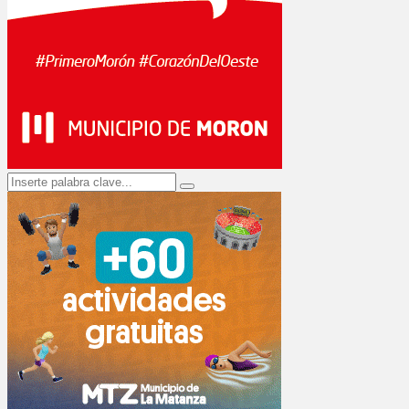
Search
Search
for: