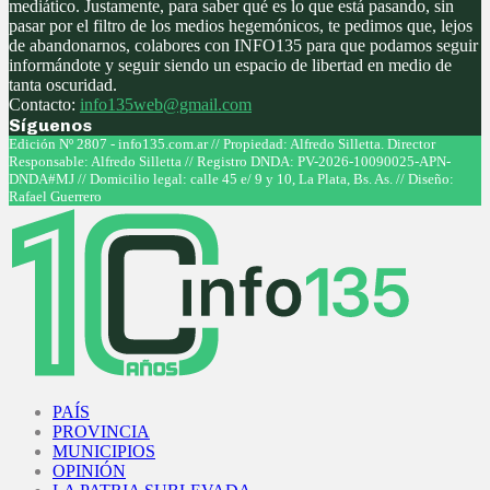
mediático. Justamente, para saber qué es lo que está pasando, sin
pasar por el filtro de los medios hegemónicos, te pedimos que, lejos
de abandonarnos, colabores con INFO135 para que podamos seguir
informándote y seguir siendo un espacio de libertad en medio de
tanta oscuridad.
Contacto:
info135web@gmail.com
Síguenos
Facebook
Twitter
Instagram
Youtube
Edición Nº 2807 - info135.com.ar // Propiedad: Alfredo Silletta. Director
Responsable: Alfredo Silletta // Registro DNDA: PV-2026-10090025-APN-
DNDA#MJ // Domicilio legal: calle 45 e/ 9 y 10, La Plata, Bs. As. // Diseño:
Rafael Guerrero
Facebook
Twitter
Instagram
Youtube
PAÍS
PROVINCIA
MUNICIPIOS
OPINIÓN