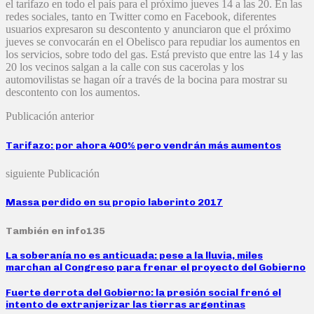
el tarifazo en todo el país para el próximo jueves 14 a las 20. En las
redes sociales, tanto en Twitter como en Facebook, diferentes
usuarios expresaron su descontento y anunciaron que el próximo
jueves se convocarán en el Obelisco para repudiar los aumentos en
los servicios, sobre todo del gas. Está previsto que entre las 14 y las
20 los vecinos salgan a la calle con sus cacerolas y los
automovilistas se hagan oír a través de la bocina para mostrar su
descontento con los aumentos.
Publicación anterior
Tarifazo: por ahora 400% pero vendrán más aumentos
siguiente Publicación
Massa perdido en su propio laberinto 2017
También en info135
La soberanía no es anticuada: pese a la lluvia, miles
marchan al Congreso para frenar el proyecto del Gobierno
Fuerte derrota del Gobierno: la presión social frenó el
intento de extranjerizar las tierras argentinas