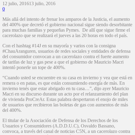
12 julio, 2016
13 julio, 2016
0
Más allá del intento de frenar los amparos de la Justicia, el aumento
del 400% que decretó el gobierno nacional sigue siendo desorbitante
para muchas familias y pequeñas Pymes. De allí que sigue firme el
cacerolazo que se realizará el jueves a las 20 horas en todo el país.
Con el hashtag #14J en su mayoría y varios con la consigna
#ChauAranguren, usuarios de redes sociales y entidades de defensa
del consumidor convocan a un cacerolazo contra el fuerte aumento
de tarifas de luz y gas pese a que el gobierno de Mauricio Macri
intentó ponerle un tope de 400%.
“Cuando usted se encuentre en su casa en invierno y vea que está en
remera o en patas, es que están consumiendo energía de más. En
invierno tenés que estar abrigado en tu casa…”, dijo ayer Mauricio
Macri en su discurso durante un acto por el relanzamiento del plan
de vivienda ProCreAr. Estas palabra despertaron el enojo de miles
de usuarios que recibieron las boletas de gas con aumentos de más
del 400%.
El titular de la Asociación de Defensa de los Derechos de los
Usuarios y Consumidores (A.D.D.U.C), Osvaldo Bassano,
convoca, a través del canal de noticias C5N, a un cacerolazo contra