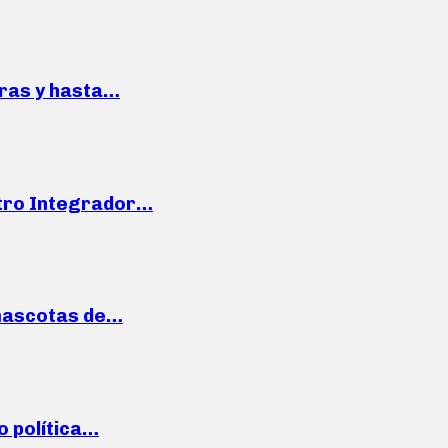
pras y hasta…
ntro Integrador…
mascotas de…
o política…