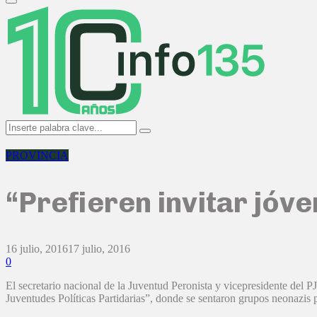
Primary
Menu
Search
Search
for:
PROVINCIA
“Prefieren invitar jóve
16 julio, 2016
17 julio, 2016
0
El secretario nacional de la Juventud Peronista y vicepresidente de
Juventudes Políticas Partidarias”, donde se sentaron grupos neonazis 