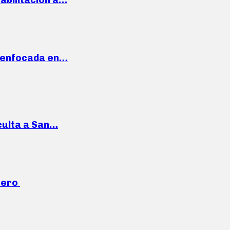
a enfocada en…
culta a San…
mero