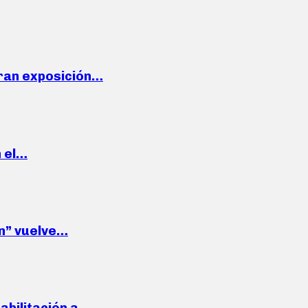
ran exposición…
n el…
wn” vuelve…
habilitación a…