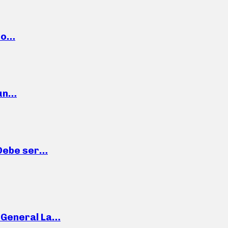
cto…
 un…
“Debe ser…
e General La…