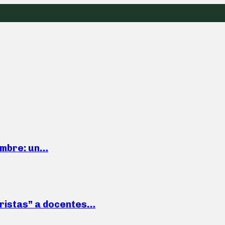
iembre: un…
roristas” a docentes…