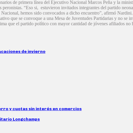
arios de primera línea del Ejecutivo Nacional Marcos Peña y la ministr
 peronistas. “Eso si, estuvieron invitados integrantes del partido neo
J Nacional, hemos sido convocados a dicho encuentro”, afirmó Nardini.
mativo que se convoque a una Mesa de Juventudes Partidarias y no se in
tima que el partido político con mayor cantidad de jóvenes afiliados no
acaciones de invierno
rro y cuotas sin interés en comercios
nitario Longchamps