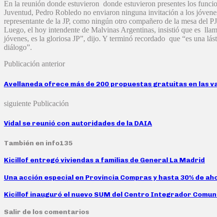
En la reunión donde estuvieron donde estuvieron presentes los funcion
Juventud, Pedro Robledo no enviaron ninguna invitación a los jóvenes
representante de la JP, como ningún otro compañero de la mesa del P
Luego, el hoy intendente de Malvinas Argentinas, insistió que es lla
jóvenes, es la gloriosa JP”, dijo. Y terminó recordado que “es una lás
diálogo”.
Publicación anterior
Avellaneda ofrece más de 200 propuestas gratuitas en las v
siguiente Publicación
Vidal se reunió con autoridades de la DAIA
También en info135
Kicillof entregó viviendas a familias de General La Madrid
Una acción especial en Provincia Compras y hasta 30% de aho
Kicillof inauguró el nuevo SUM del Centro Integrador Comu
Salir de los comentarios