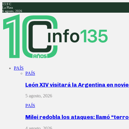
13.9
C
La Plata
6 agosto, 2026
Facebook
Twitter
Instagram
Youtube
PAÍS
PAÍS
León XIV visitará la Argentina en nov
5 agosto, 2026
PAÍS
Milei redobla los ataques: llamó “ter
4 agosto, 2026