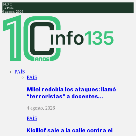
14.3
C
La Plata
6 agosto, 2026
Facebook
Twitter
Instagram
Youtube
PAÍS
PAÍS
Milei redobla los ataques: llamó
“terroristas” a docentes…
4 agosto, 2026
PAÍS
Kicillof sale a la calle contra el