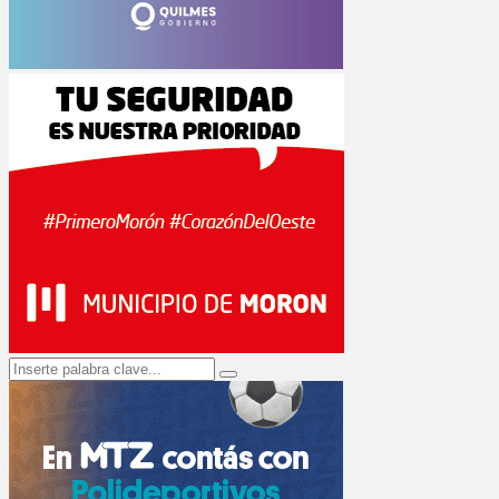
Search
Search
for: