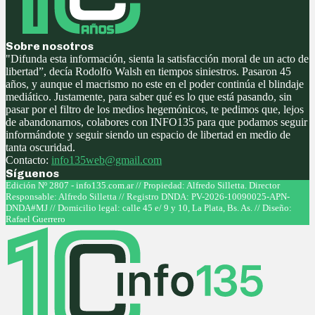
Sobre nosotros
"Difunda esta información, sienta la satisfacción moral de un acto de
libertad”, decía Rodolfo Walsh en tiempos siniestros. Pasaron 45
años, y aunque el macrismo no este en el poder continúa el blindaje
mediático. Justamente, para saber qué es lo que está pasando, sin
pasar por el filtro de los medios hegemónicos, te pedimos que, lejos
de abandonarnos, colabores con INFO135 para que podamos seguir
informándote y seguir siendo un espacio de libertad en medio de
tanta oscuridad.
Contacto:
info135web@gmail.com
Síguenos
Facebook
Twitter
Instagram
Youtube
Edición Nº 2807 - info135.com.ar // Propiedad: Alfredo Silletta. Director
Responsable: Alfredo Silletta // Registro DNDA: PV-2026-10090025-APN-
DNDA#MJ // Domicilio legal: calle 45 e/ 9 y 10, La Plata, Bs. As. // Diseño:
Rafael Guerrero