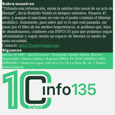
Sobre nosotros
"Difunda esta información, sienta la satisfacción moral de un acto de
libertad”, decía Rodolfo Walsh en tiempos siniestros. Pasaron 45
años, y aunque el macrismo no este en el poder continúa el blindaje
mediático. Justamente, para saber qué es lo que está pasando, sin
pasar por el filtro de los medios hegemónicos, te pedimos que, lejos
de abandonarnos, colabores con INFO135 para que podamos seguir
informándote y seguir siendo un espacio de libertad en medio de
tanta oscuridad.
Contacto:
info135web@gmail.com
Síguenos
Facebook
Twitter
Instagram
Youtube
Edición Nº 2807 - info135.com.ar // Propiedad: Alfredo Silletta. Director
Responsable: Alfredo Silletta // Registro DNDA: PV-2026-10090025-APN-
DNDA#MJ // Domicilio legal: calle 45 e/ 9 y 10, La Plata, Bs. As. // Diseño:
Rafael Guerrero
Facebook
Twitter
Instagram
Youtube