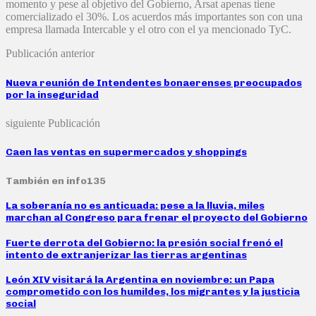
momento y pese al objetivo del Gobierno, Arsat apenas tiene
comercializado el 30%. Los acuerdos más importantes son con una
empresa llamada Intercable y el otro con el ya mencionado TyC.
Publicación anterior
Nueva reunión de Intendentes bonaerenses preocupados
por la inseguridad
siguiente Publicación
Caen las ventas en supermercados y shoppings
También en info135
La soberanía no es anticuada: pese a la lluvia, miles
marchan al Congreso para frenar el proyecto del Gobierno
Fuerte derrota del Gobierno: la presión social frenó el
intento de extranjerizar las tierras argentinas
León XIV visitará la Argentina en noviembre: un Papa
comprometido con los humildes, los migrantes y la justicia
social