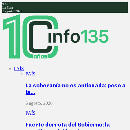
9.8
C
La Plata
7 agosto, 2026
Facebook
Twitter
Instagram
Youtube
PAÍS
PAÍS
La soberanía no es anticuada: pese a
la…
6 agosto, 2026
PAÍS
Fuerte derrota del Gobierno: la