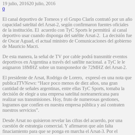
19 julio, 2016
20 julio, 2016
0
El canal deportivo de Torneos y el Grupo Clarín contrató por un año
capacidad satelital del Arsat-2, según confirmaron fuentes oficiales
de la institución. El acuerdo con TyC Sports le permitirá al canal
deportivo usar cuando disponga del satélite Arsat-2. La decisión fue
de Oscar Aguad, el actual ministro de Comunicaciones del gobierno
de Mauricio Macri.
De esta manera, la señal de TV por cable podrá transmitir eventos
deportivos en Argentina a través del satélite nacional. a TyC le le
asignaron 18MHZ sobre un transponedor de 72MHZ del Arsat-2.
El presidente de Arsat, Rodrigo de Lorero, expresó en una nota que
publica
TTVNews
: “Hace poco menos de diez años, una gran
cantidad de señales argentinas, entre ellas TyC Sports, tomaba la
decisión de elegir a una empresa satelital norteamericana para
realizar sus transmisiones. Hoy, fruto de numerosas gestiones,
logramos que confíen en nuestra empresa pública y así contraten
nuestros servicios”.
Desde Arsat no quisieron revelar las cifras del acuerdo, por una
cuestión de estrategia comercial. Y afirmaron que aún falta
finaciamiento para que se ponga en marcha el Arsat-3. Por el