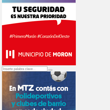
Search
Search
for: