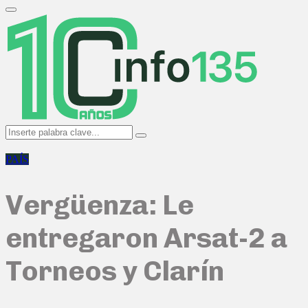
Search
for:
Primary
Menu
Search
Search
for:
PAÍS
Vergüenza: Le
entregaron Arsat-2 a
Torneos y Clarín