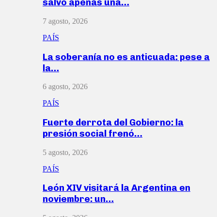
salvó apenas una…
7 agosto, 2026
PAÍS
La soberanía no es anticuada: pese a
la…
6 agosto, 2026
PAÍS
Fuerte derrota del Gobierno: la
presión social frenó…
5 agosto, 2026
PAÍS
León XIV visitará la Argentina en
noviembre: un…