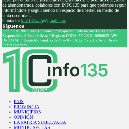
de abandonarnos, colabores con INFO135 para que podamos seguir
informándote y seguir siendo un espacio de libertad en medio de
tanta oscuridad.
Contacto:
info135web@gmail.com
Síguenos
Facebook
Twitter
Instagram
Youtube
Edición Nº 2807 - info135.com.ar // Propiedad: Alfredo Silletta. Director
Responsable: Alfredo Silletta // Registro DNDA: PV-2026-10090025-APN-
DNDA#MJ // Domicilio legal: calle 45 e/ 9 y 10, La Plata, Bs. As. // Diseño:
Rafael Guerrero
Facebook
Twitter
Instagram
Youtube
PAÍS
PROVINCIA
MUNICIPIOS
OPINIÓN
LA PATRIA SUBLEVADA
MUNDO SECTAS