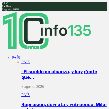
5.8
C
La Plata
9 agosto, 2026
Facebook
Twitter
Instagram
Youtube
PAÍS
PAÍS
“El sueldo no alcanza, y hay gente
que…
8 agosto, 2026
PAÍS
Represión, derrota y retroceso: Milei