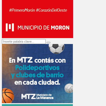
Search
Search
for: