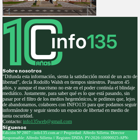
Sobre nosotros
"Difunda esta información, sienta la satisfacción moral de un acto de
libertad”, decía Rodolfo Walsh en tiempos siniestros. Pasaron 45
años, y aunque el macrismo no este en el poder continúa el blindaje
mediático. Justamente, para saber qué es lo que está pasando, sin
pasar por el filtro de los medios hegemónicos, te pedimos que, lejos
de abandonarnos, colabores con INFO135 para que podamos seguir
informándote y seguir siendo un espacio de libertad en medio de
tanta oscuridad.
Contacto:
info135web@gmail.com
Síguenos
Facebook
Twitter
Instagram
Youtube
Edición Nº 2807 - info135.com.ar // Propiedad: Alfredo Silletta. Director
Responsable: Alfredo Silletta // Registro DNDA: PV-2026-10090025-APN-