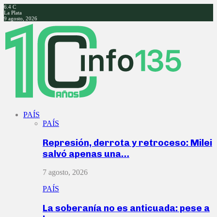
6.4
C
La Plata
9 agosto, 2026
Facebook
Twitter
Instagram
Youtube
PAÍS
PAÍS
Represión, derrota y retroceso: Milei
salvó apenas una…
7 agosto, 2026
PAÍS
La soberanía no es anticuada: pese a