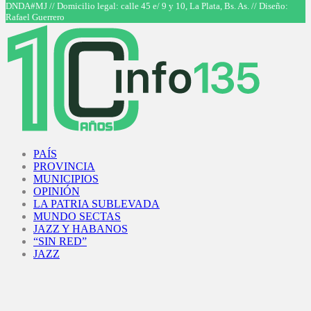
DNDA#MJ // Domicilio legal: calle 45 e/ 9 y 10, La Plata, Bs. As. // Diseño:
Rafael Guerrero
Facebook
Twitter
Instagram
Youtube
PAÍS
PROVINCIA
MUNICIPIOS
OPINIÓN
LA PATRIA SUBLEVADA
MUNDO SECTAS
JAZZ Y HABANOS
“SIN RED”
JAZZ