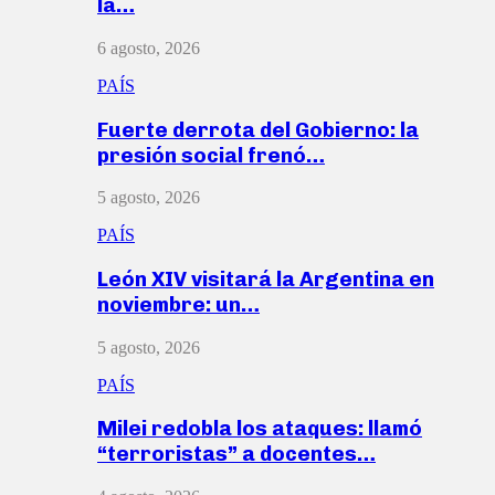
la…
6 agosto, 2026
PAÍS
Fuerte derrota del Gobierno: la
presión social frenó…
5 agosto, 2026
PAÍS
León XIV visitará la Argentina en
noviembre: un…
5 agosto, 2026
PAÍS
Milei redobla los ataques: llamó
“terroristas” a docentes…