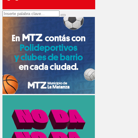
Search
Search
for: