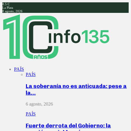
8.5
C
La Plata
8 agosto, 2026
Facebook
Twitter
Instagram
Youtube
PAÍS
PAÍS
La soberanía no es anticuada: pese a
la…
6 agosto, 2026
PAÍS
Fuerte derrota del Gobierno: la