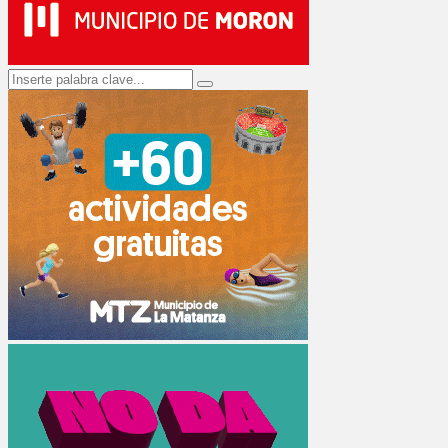
Search
Search
for: