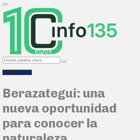
Search
for:
Primary
Menu
Search
Search
for:
MUNICIPIOS
Berazategui: una
nueva oportunidad
para conocer la
naturaleza