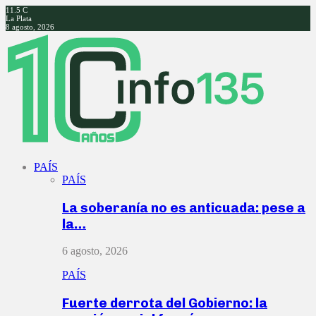
11.5
C
La Plata
8 agosto, 2026
Facebook
Twitter
Instagram
Youtube
PAÍS
PAÍS
La soberanía no es anticuada: pese a
la…
6 agosto, 2026
PAÍS
Fuerte derrota del Gobierno: la