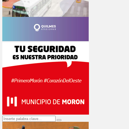
Search
Search
for: