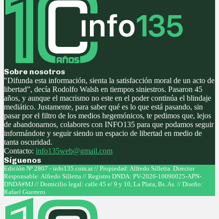
Sobre nosotros
"Difunda esta información, sienta la satisfacción moral de un acto de
libertad”, decía Rodolfo Walsh en tiempos siniestros. Pasaron 45
años, y aunque el macrismo no este en el poder continúa el blindaje
mediático. Justamente, para saber qué es lo que está pasando, sin
pasar por el filtro de los medios hegemónicos, te pedimos que, lejos
de abandonarnos, colabores con INFO135 para que podamos seguir
informándote y seguir siendo un espacio de libertad en medio de
tanta oscuridad.
Contacto:
info135web@gmail.com
Síguenos
Facebook
Twitter
Instagram
Youtube
Edición Nº 2807 - info135.com.ar // Propiedad: Alfredo Silletta. Director
Responsable: Alfredo Silletta // Registro DNDA: PV-2026-10090025-APN-
DNDA#MJ // Domicilio legal: calle 45 e/ 9 y 10, La Plata, Bs. As. // Diseño:
Rafael Guerrero