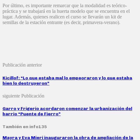
Por último, es importante remarcar que la modalidad es teórico-
práctica y se trabajará en la huerta modelo que se encuentra en el
lugar. Además, quienes realicen el curso se llevarán un kit de
semillas de la estación entrante (es decir, primavera-verano).
Publicación anterior
Kicillof: “Lo que estaba mal lo empeoraron y lo que estaba
bien lo destruyeron”
siguiente Publicación
Garro y Frigerio acordaron comenzar la urbanización del
barrio “Puente de Fierro”
También en info135
Mayra y Eva Mieri inauguraron la obra de ampliación de la