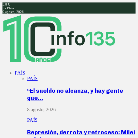
5.8
C
La Plata
9 agosto, 2026
Facebook
Twitter
Instagram
Youtube
PAÍS
PAÍS
“El sueldo no alcanza, y hay gente
que…
8 agosto, 2026
PAÍS
Represión, derrota y retroceso: Milei