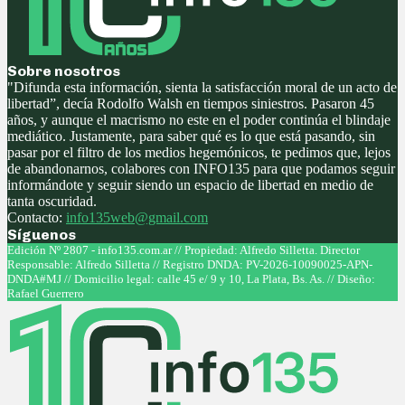
Sobre nosotros
"Difunda esta información, sienta la satisfacción moral de un acto de
libertad”, decía Rodolfo Walsh en tiempos siniestros. Pasaron 45
años, y aunque el macrismo no este en el poder continúa el blindaje
mediático. Justamente, para saber qué es lo que está pasando, sin
pasar por el filtro de los medios hegemónicos, te pedimos que, lejos
de abandonarnos, colabores con INFO135 para que podamos seguir
informándote y seguir siendo un espacio de libertad en medio de
tanta oscuridad.
Contacto:
info135web@gmail.com
Síguenos
Facebook
Twitter
Instagram
Youtube
Edición Nº 2807 - info135.com.ar // Propiedad: Alfredo Silletta. Director
Responsable: Alfredo Silletta // Registro DNDA: PV-2026-10090025-APN-
DNDA#MJ // Domicilio legal: calle 45 e/ 9 y 10, La Plata, Bs. As. // Diseño:
Rafael Guerrero