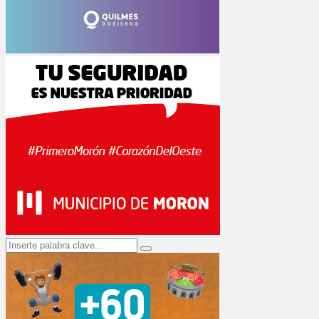
Search
Search
for: