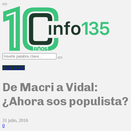
Search
for:
Primary
Menu
Search
Search
for:
"SIN RED"
De Macri a Vidal:
¿Ahora sos populista?
31 julio, 2016
0