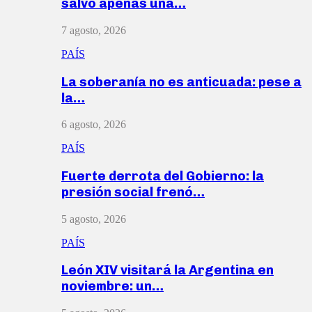
salvó apenas una…
7 agosto, 2026
PAÍS
La soberanía no es anticuada: pese a
la…
6 agosto, 2026
PAÍS
Fuerte derrota del Gobierno: la
presión social frenó…
5 agosto, 2026
PAÍS
León XIV visitará la Argentina en
noviembre: un…