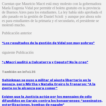
Cuentan que Mauricio Macri está muy molesto con la gobernadora
María Eugenia Vidal por permitir el boleto gratuito en la provincia
de Buenos Aires para los estudiantes. La ley había sido aprobada el
año pasado en la gestión de Daniel Scioli y aunque por ahora solo
es para estudiantes de la primaria y el secundario, el presidente se
molestó mucho.
Publicación anterior
“Los resultados de la gestión de Vidal son muy pobres”
siguiente Publicación
“¿Macri auditó a Calcaterra y Caputo? No le creo”
También en info135
Sehinkman se puso a militar el ajuste libertario en la
mesaza, pero Mirtha y Natalia Oreiro lo frenaron: “A la
gente no le alcanza para comer”
Exigen que la Justicia actúe por los mensajes de odio
difundidos en Carajo contra los bonaerenses: “asesinatos,
esterilizaciones, bombas de napalm”