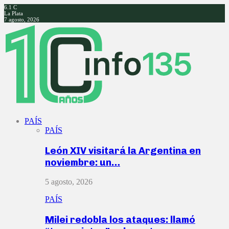
6.1
C
La Plata
7 agosto, 2026
Facebook
Twitter
Instagram
Youtube
PAÍS
PAÍS
León XIV visitará la Argentina en
noviembre: un…
5 agosto, 2026
PAÍS
Milei redobla los ataques: llamó