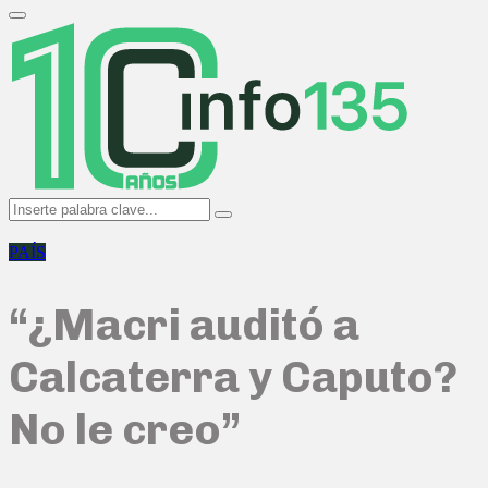
Search
for:
Primary
Menu
Search
Search
for:
PAÍS
“¿Macri auditó a
Calcaterra y Caputo?
No le creo”