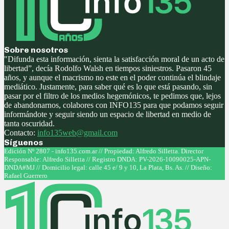
Sobre nosotros
"Difunda esta información, sienta la satisfacción moral de un acto de
libertad”, decía Rodolfo Walsh en tiempos siniestros. Pasaron 45
años, y aunque el macrismo no este en el poder continúa el blindaje
mediático. Justamente, para saber qué es lo que está pasando, sin
pasar por el filtro de los medios hegemónicos, te pedimos que, lejos
de abandonarnos, colabores con INFO135 para que podamos seguir
informándote y seguir siendo un espacio de libertad en medio de
tanta oscuridad.
Contacto:
info135web@gmail.com
Síguenos
Facebook
Twitter
Instagram
Youtube
Edición Nº 2807 - info135.com.ar // Propiedad: Alfredo Silletta. Director
Responsable: Alfredo Silletta // Registro DNDA: PV-2026-10090025-APN-
DNDA#MJ // Domicilio legal: calle 45 e/ 9 y 10, La Plata, Bs. As. // Diseño:
Rafael Guerrero