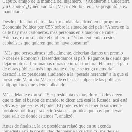
Caputo, amigo de la infancia del ingeniero. “¿Auditaron a Calcaterra
y a Caputo? ¿Quién auditó? ¿Macri? No lo creo”, se preguntó la ex
mandataria.
Desde el Instituto Patria, la ex mandataria afirmó en el programa
Economía Política por C5N sobre la situación del país: “Ahora en la
calle hay más cartoneros, más personas en situación de calle”.
Además, expresó sobre el Gobierno: “Yo no entiendo a estos
capitalistas que quieren que no haya consumo”.
“Más que perseguirnos judicialmente, deberían darnos un premio
Nobel de Economía. Desendeudamos al país. Pagamos la deuda que
dejaron otros. Terminamos obras de infraestructura. Hicimos el plan
de obras públicas más importante del que se tenga memoria”,
destacó la ex presidenta aludiendo a la “pesada herencia” a la que el
presidente Mauricio Macri suele echar las culpas de las políticas
antipopulares que viene aplicando.
Más adelante expresó: “Ser presidenta es muy duro. Todos creen
que te dan el bastón de mando, te dicen acá está la Rosada, acá está
Olivos y que eso es el poder. El poder es tener tener la suficiente
fortaleza politica para decir ‘esta es la política que hay que llevar
para salir de donde estamos’”, analizó.
Antes de finalizar, la ex presidenta relató que en su agenda
inmediata está la posibilidad de viajar a Ecuador, “si me deja el