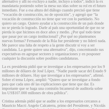
alternativo y allí no excluyo a nadie, incluyo a todos”, indicó la ex
mandataria poniendo sobre la mesa sus idas sobre su rol en el futuro
inmediato. Fue a esa altura del diálogo cuando precisó que tiene
“vocación de construcción, no de oposición”, y agregó que “la
vocación de construcción no tiene que ver con lo partidario. No
quiero un cargo. Quiero ayudar a la construcción de un país donde
no se pierda lo logrado. Darle al país una oportunidad de que no se
pierda lo que hicimos en doce años y medio. ¿Por qué todo tiene
que pasar por un cargo institucional? ¿Por qué no planteamos
nuevas formas? Fernando de la Rúa fue presidente y no lideró nada.
Me parece una falta de respeto a la gente discutir si voy a ser
candidata. La gente quiere una alternativa”, dijo, concentrando sus
expectativas en agrupar sectores y organizaciones y en posponer
cualquier la discusión sobre posibles candidaturas.
La ex presidenta pidió que se investigue a los empresarios por los 9
millones de dólares de José López. “Nadie puede sacar del Estado 9
millones de dólares. Hay que investigar a los empresarios”, afirmó.
Sobre el tema López, amplió: “Quiero que se investigue a fondo
para que cada uno dé las explicaciones que tiene que dar. Es
importante que se haga una comisión bicameral de auditoría sobre
los US$107.000 millones de obra pública”.
Cristina además pidió que se audite a los empresarios cercanos a
Mauricio Macri: Angelo Calcaterra, primo del Presidente, y Nicolás