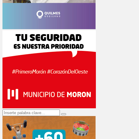
Search
Search
for: