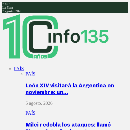
7.8
C
La Plata
7 agosto, 2026
Facebook
Twitter
Instagram
Youtube
PAÍS
PAÍS
León XIV visitará la Argentina en
noviembre: un…
5 agosto, 2026
PAÍS
Milei redobla los ataques: llamó