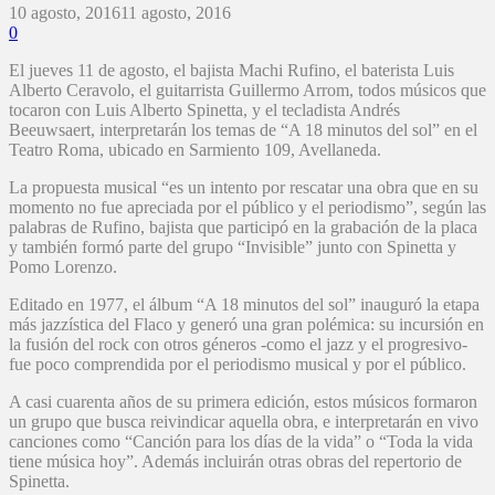
10 agosto, 2016
11 agosto, 2016
0
El jueves 11 de agosto, el bajista Machi Rufino, el baterista Luis
Alberto Ceravolo, el guitarrista Guillermo Arrom, todos músicos que
tocaron con Luis Alberto Spinetta, y el tecladista Andrés
Beeuwsaert, interpretarán los temas de “A 18 minutos del sol” en el
Teatro Roma, ubicado en Sarmiento 109, Avellaneda.
La propuesta musical “es un intento por rescatar una obra que en su
momento no fue apreciada por el público y el periodismo”, según las
palabras de Rufino, bajista que participó en la grabación de la placa
y también formó parte del grupo “Invisible” junto con Spinetta y
Pomo Lorenzo.
Editado en 1977, el álbum “A 18 minutos del sol” inauguró la etapa
más jazzística del Flaco y generó una gran polémica: su incursión en
la fusión del rock con otros géneros -como el jazz y el progresivo-
fue poco comprendida por el periodismo musical y por el público.
A casi cuarenta años de su primera edición, estos músicos formaron
un grupo que busca reivindicar aquella obra, e interpretarán en vivo
canciones como “Canción para los días de la vida” o “Toda la vida
tiene música hoy”. Además incluirán otras obras del repertorio de
Spinetta.