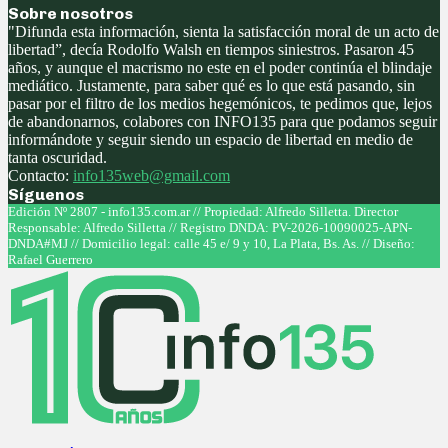
Sobre nosotros
"Difunda esta información, sienta la satisfacción moral de un acto de
libertad”, decía Rodolfo Walsh en tiempos siniestros. Pasaron 45
años, y aunque el macrismo no este en el poder continúa el blindaje
mediático. Justamente, para saber qué es lo que está pasando, sin
pasar por el filtro de los medios hegemónicos, te pedimos que, lejos
de abandonarnos, colabores con INFO135 para que podamos seguir
informándote y seguir siendo un espacio de libertad en medio de
tanta oscuridad.
Contacto:
info135web@gmail.com
Síguenos
Facebook
Twitter
Instagram
Youtube
Edición Nº 2807 - info135.com.ar // Propiedad: Alfredo Silletta. Director
Responsable: Alfredo Silletta // Registro DNDA: PV-2026-10090025-APN-
DNDA#MJ // Domicilio legal: calle 45 e/ 9 y 10, La Plata, Bs. As. // Diseño:
Rafael Guerrero
Facebook
Twitter
Instagram
Youtube