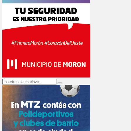
Search
Search
for: