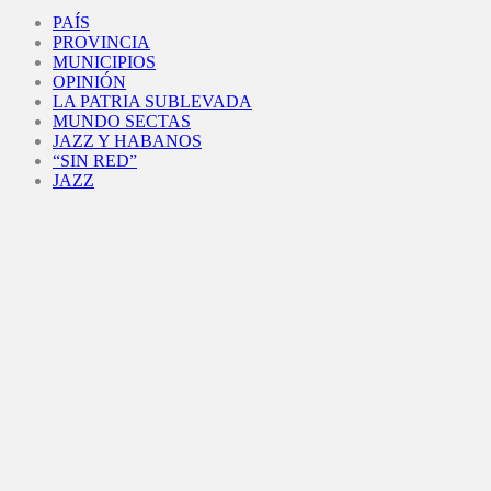
Facebook
Twitter
Instagram
Youtube
PAÍS
PROVINCIA
MUNICIPIOS
OPINIÓN
LA PATRIA SUBLEVADA
MUNDO SECTAS
JAZZ Y HABANOS
“SIN RED”
JAZZ