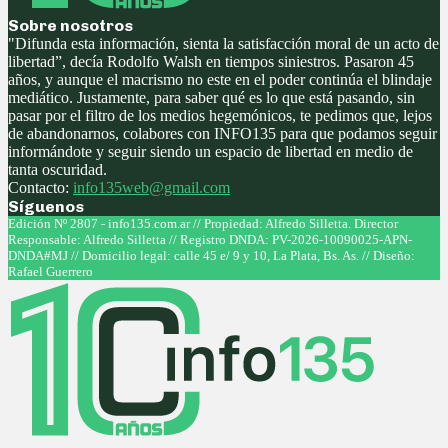
Sobre nosotros
"Difunda esta información, sienta la satisfacción moral de un acto de
libertad”, decía Rodolfo Walsh en tiempos siniestros. Pasaron 45
años, y aunque el macrismo no este en el poder continúa el blindaje
mediático. Justamente, para saber qué es lo que está pasando, sin
pasar por el filtro de los medios hegemónicos, te pedimos que, lejos
de abandonarnos, colabores con INFO135 para que podamos seguir
informándote y seguir siendo un espacio de libertad en medio de
tanta oscuridad.
Contacto:
info135web@gmail.com
Síguenos
Facebook
Twitter
Instagram
Youtube
Edición Nº 2807 - info135.com.ar // Propiedad: Alfredo Silletta. Director
Responsable: Alfredo Silletta // Registro DNDA: PV-2026-10090025-APN-
DNDA#MJ // Domicilio legal: calle 45 e/ 9 y 10, La Plata, Bs. As. // Diseño:
Rafael Guerrero