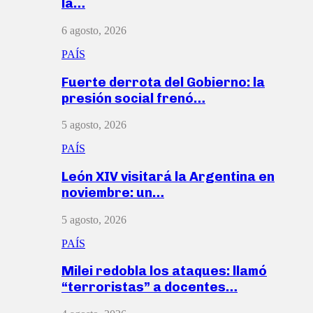
la…
6 agosto, 2026
PAÍS
Fuerte derrota del Gobierno: la
presión social frenó…
5 agosto, 2026
PAÍS
León XIV visitará la Argentina en
noviembre: un…
5 agosto, 2026
PAÍS
Milei redobla los ataques: llamó
“terroristas” a docentes…