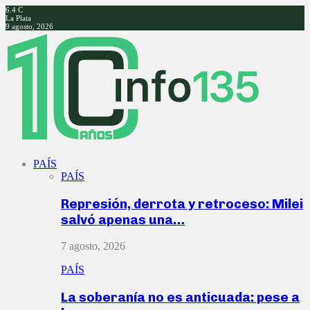
6.4
C
La Plata
9 agosto, 2026
Facebook
Twitter
Instagram
Youtube
PAÍS
PAÍS
Represión, derrota y retroceso: Milei
salvó apenas una…
7 agosto, 2026
PAÍS
La soberanía no es anticuada: pese a