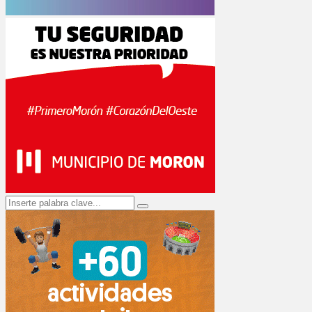
Search
Search
for: