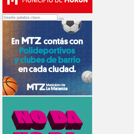
Search
Search
for: