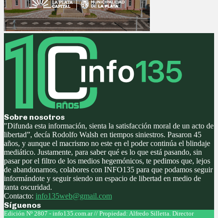
Sobre nosotros
"Difunda esta información, sienta la satisfacción moral de un acto de
libertad”, decía Rodolfo Walsh en tiempos siniestros. Pasaron 45
años, y aunque el macrismo no este en el poder continúa el blindaje
mediático. Justamente, para saber qué es lo que está pasando, sin
pasar por el filtro de los medios hegemónicos, te pedimos que, lejos
de abandonarnos, colabores con INFO135 para que podamos seguir
informándote y seguir siendo un espacio de libertad en medio de
tanta oscuridad.
Contacto:
info135web@gmail.com
Síguenos
Facebook
Twitter
Instagram
Youtube
Edición Nº 2807 - info135.com.ar // Propiedad: Alfredo Silletta. Director