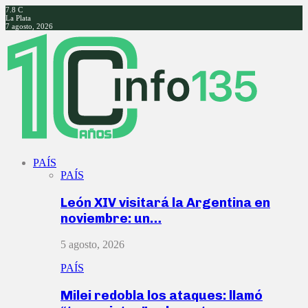
7.8
C
La Plata
7 agosto, 2026
Facebook
Twitter
Instagram
Youtube
PAÍS
PAÍS
León XIV visitará la Argentina en
noviembre: un…
5 agosto, 2026
PAÍS
Milei redobla los ataques: llamó