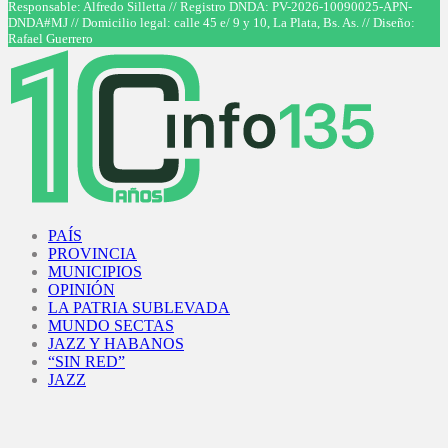
Responsable: Alfredo Silletta // Registro DNDA: PV-2026-10090025-APN-
DNDA#MJ // Domicilio legal: calle 45 e/ 9 y 10, La Plata, Bs. As. // Diseño:
Rafael Guerrero
Facebook
Twitter
Instagram
Youtube
PAÍS
PROVINCIA
MUNICIPIOS
OPINIÓN
LA PATRIA SUBLEVADA
MUNDO SECTAS
JAZZ Y HABANOS
“SIN RED”
JAZZ