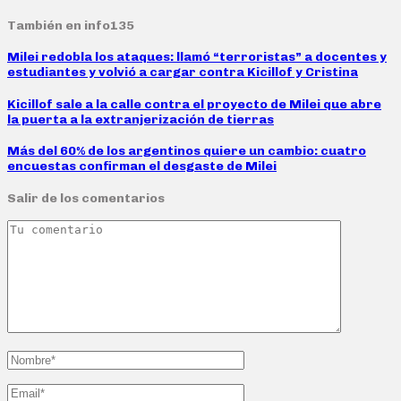
También en info135
Milei redobla los ataques: llamó “terroristas” a docentes y
estudiantes y volvió a cargar contra Kicillof y Cristina
Kicillof sale a la calle contra el proyecto de Milei que abre
la puerta a la extranjerización de tierras
Más del 60% de los argentinos quiere un cambio: cuatro
encuestas confirman el desgaste de Milei
Salir de los comentarios