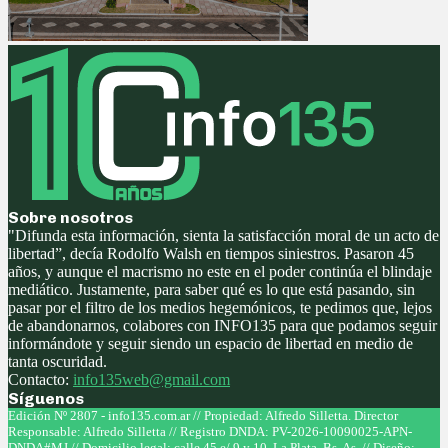
Sobre nosotros
"Difunda esta información, sienta la satisfacción moral de un acto de
libertad”, decía Rodolfo Walsh en tiempos siniestros. Pasaron 45
años, y aunque el macrismo no este en el poder continúa el blindaje
mediático. Justamente, para saber qué es lo que está pasando, sin
pasar por el filtro de los medios hegemónicos, te pedimos que, lejos
de abandonarnos, colabores con INFO135 para que podamos seguir
informándote y seguir siendo un espacio de libertad en medio de
tanta oscuridad.
Contacto:
info135web@gmail.com
Síguenos
Facebook
Twitter
Instagram
Youtube
Edición Nº 2807 - info135.com.ar // Propiedad: Alfredo Silletta. Director
Responsable: Alfredo Silletta // Registro DNDA: PV-2026-10090025-APN-
DNDA#MJ // Domicilio legal: calle 45 e/ 9 y 10, La Plata, Bs. As. // Diseño: