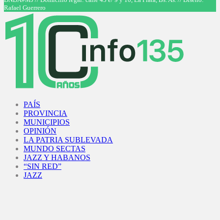
Rafael Guerrero
Facebook
Twitter
Instagram
Youtube
PAÍS
PROVINCIA
MUNICIPIOS
OPINIÓN
LA PATRIA SUBLEVADA
MUNDO SECTAS
JAZZ Y HABANOS
“SIN RED”
JAZZ