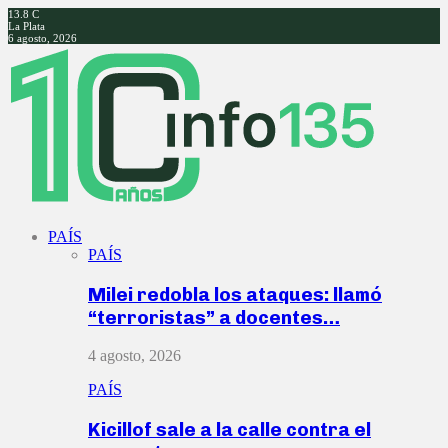
13.8
C
La Plata
6 agosto, 2026
Facebook
Twitter
Instagram
Youtube
PAÍS
PAÍS
Milei redobla los ataques: llamó
“terroristas” a docentes…
4 agosto, 2026
PAÍS
Kicillof sale a la calle contra el