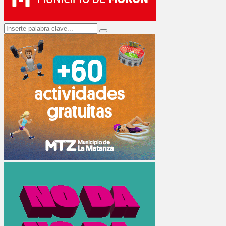
Search
Search
for: