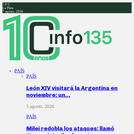
7.8
C
La Plata
7 agosto, 2026
Facebook
Twitter
Instagram
Youtube
PAÍS
PAÍS
León XIV visitará la Argentina en
noviembre: un…
5 agosto, 2026
PAÍS
Milei redobla los ataques: llamó