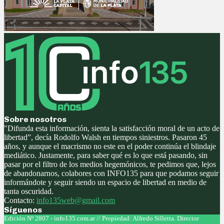
Sobre nosotros
"Difunda esta información, sienta la satisfacción moral de un acto de
libertad”, decía Rodolfo Walsh en tiempos siniestros. Pasaron 45
años, y aunque el macrismo no este en el poder continúa el blindaje
mediático. Justamente, para saber qué es lo que está pasando, sin
pasar por el filtro de los medios hegemónicos, te pedimos que, lejos
de abandonarnos, colabores con INFO135 para que podamos seguir
informándote y seguir siendo un espacio de libertad en medio de
tanta oscuridad.
Contacto:
info135web@gmail.com
Síguenos
Facebook
Twitter
Instagram
Youtube
Edición Nº 2807 - info135.com.ar // Propiedad: Alfredo Silletta. Director