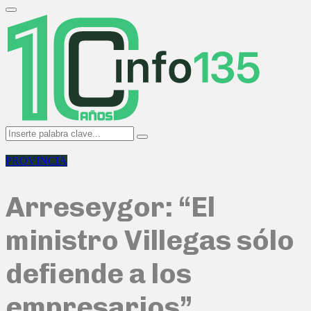
Search
for:
Primary
Menu
Search
Search
for:
PROVINCIA
Arreseygor: “El
ministro Villegas sólo
defiende a los
empresarios”