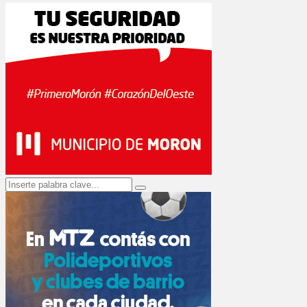
Search
Search
for: