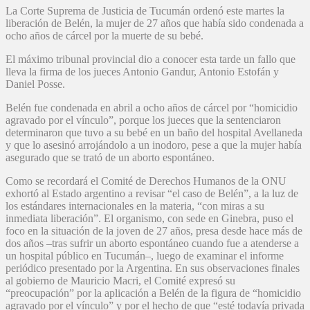
La Corte Suprema de Justicia de Tucumán ordenó este martes la
liberación de Belén, la mujer de 27 años que había sido condenada a
ocho años de cárcel por la muerte de su bebé.
El máximo tribunal provincial dio a conocer esta tarde un fallo que
lleva la firma de los jueces Antonio Gandur, Antonio Estofán y
Daniel Posse.
Belén fue condenada en abril a ocho años de cárcel por “homicidio
agravado por el vínculo”, porque los jueces que la sentenciaron
determinaron que tuvo a su bebé en un baño del hospital Avellaneda
y que lo asesinó arrojándolo a un inodoro, pese a que la mujer había
asegurado que se trató de un aborto espontáneo.
Como se recordará el Comité de Derechos Humanos de la ONU
exhortó al Estado argentino a revisar “el caso de Belén”, a la luz de
los estándares internacionales en la materia, “con miras a su
inmediata liberación”. El organismo, con sede en Ginebra, puso el
foco en la situación de la joven de 27 años, presa desde hace más de
dos años –tras sufrir un aborto espontáneo cuando fue a atenderse a
un hospital público en Tucumán–, luego de examinar el informe
periódico presentado por la Argentina. En sus observaciones finales
al gobierno de Mauricio Macri, el Comité expresó su
“preocupación” por la aplicación a Belén de la figura de “homicidio
agravado por el vínculo” y por el hecho de que “esté todavía privada