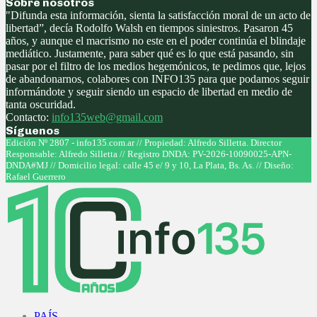
Sobre nosotros
"Difunda esta información, sienta la satisfacción moral de un acto de
libertad”, decía Rodolfo Walsh en tiempos siniestros. Pasaron 45
años, y aunque el macrismo no este en el poder continúa el blindaje
mediático. Justamente, para saber qué es lo que está pasando, sin
pasar por el filtro de los medios hegemónicos, te pedimos que, lejos
de abandonarnos, colabores con INFO135 para que podamos seguir
informándote y seguir siendo un espacio de libertad en medio de
tanta oscuridad.
Contacto:
info135web@gmail.com
Síguenos
Facebook
Twitter
Instagram
Youtube
Edición Nº 2807 - info135.com.ar // Propiedad: Alfredo Silletta. Director
Responsable: Alfredo Silletta // Registro DNDA: PV-2026-10090025-APN-
DNDA#MJ // Domicilio legal: calle 45 e/ 9 y 10, La Plata, Bs. As. // Diseño:
Rafael Guerrero
Facebook
Twitter
Instagram
Youtube
PAÍS