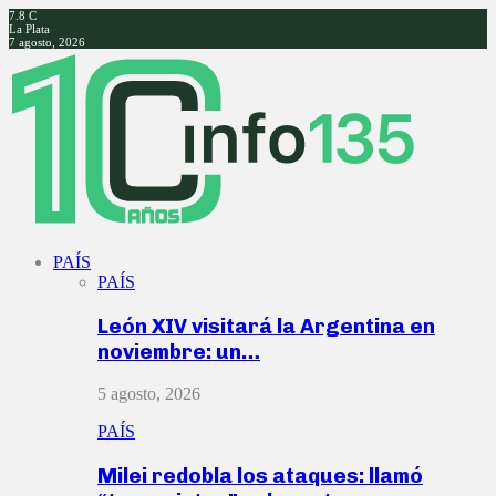
7.8
C
La Plata
7 agosto, 2026
Facebook
Twitter
Instagram
Youtube
PAÍS
PAÍS
León XIV visitará la Argentina en
noviembre: un…
5 agosto, 2026
PAÍS
Milei redobla los ataques: llamó