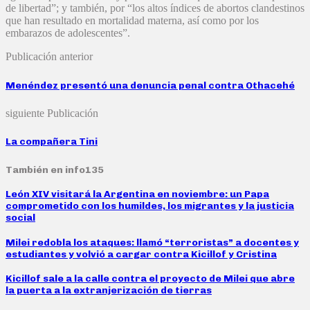
de libertad”; y también, por “los altos índices de abortos clandestinos
que han resultado en mortalidad materna, así como por los
embarazos de adolescentes”.
Publicación anterior
Menéndez presentó una denuncia penal contra Othacehé
siguiente Publicación
La compañera Tini
También en info135
León XIV visitará la Argentina en noviembre: un Papa
comprometido con los humildes, los migrantes y la justicia
social
Milei redobla los ataques: llamó “terroristas” a docentes y
estudiantes y volvió a cargar contra Kicillof y Cristina
Kicillof sale a la calle contra el proyecto de Milei que abre
la puerta a la extranjerización de tierras