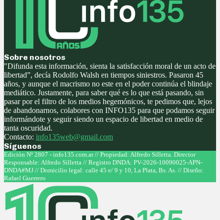
Sobre nosotros
"Difunda esta información, sienta la satisfacción moral de un acto de
libertad”, decía Rodolfo Walsh en tiempos siniestros. Pasaron 45
años, y aunque el macrismo no este en el poder continúa el blindaje
mediático. Justamente, para saber qué es lo que está pasando, sin
pasar por el filtro de los medios hegemónicos, te pedimos que, lejos
de abandonarnos, colabores con INFO135 para que podamos seguir
informándote y seguir siendo un espacio de libertad en medio de
tanta oscuridad.
Contacto:
info135web@gmail.com
Síguenos
Facebook
Twitter
Instagram
Youtube
Edición Nº 2807 - info135.com.ar // Propiedad: Alfredo Silletta. Director
Responsable: Alfredo Silletta // Registro DNDA: PV-2026-10090025-APN-
DNDA#MJ // Domicilio legal: calle 45 e/ 9 y 10, La Plata, Bs. As. // Diseño:
Rafael Guerrero