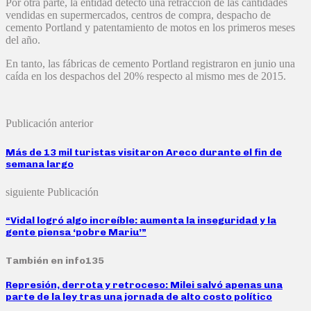
Por otra parte, la entidad detectó una retracción de las cantidades
vendidas en supermercados, centros de compra, despacho de
cemento Portland y patentamiento de motos en los primeros meses
del año.
En tanto, las fábricas de cemento Portland registraron en junio una
caída en los despachos del 20% respecto al mismo mes de 2015.
Publicación anterior
Más de 13 mil turistas visitaron Areco durante el fin de
semana largo
siguiente Publicación
“Vidal logró algo increíble: aumenta la inseguridad y la
gente piensa ‘pobre Mariu’”
También en info135
Represión, derrota y retroceso: Milei salvó apenas una
parte de la ley tras una jornada de alto costo político