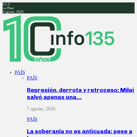
8.2
C
La Plata
8 agosto, 2026
Facebook
Twitter
Instagram
Youtube
PAÍS
PAÍS
Represión, derrota y retroceso: Milei
salvó apenas una…
7 agosto, 2026
PAÍS
La soberanía no es anticuada: pese a