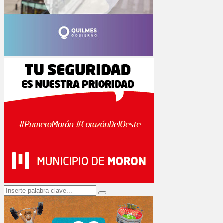
Search
Search
for: