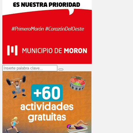
Search
Search
for: