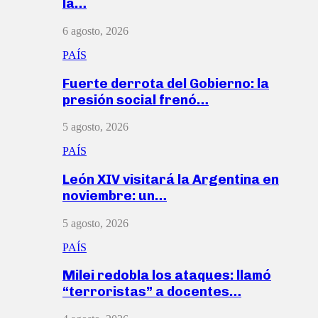
la…
6 agosto, 2026
PAÍS
Fuerte derrota del Gobierno: la
presión social frenó…
5 agosto, 2026
PAÍS
León XIV visitará la Argentina en
noviembre: un…
5 agosto, 2026
PAÍS
Milei redobla los ataques: llamó
“terroristas” a docentes…