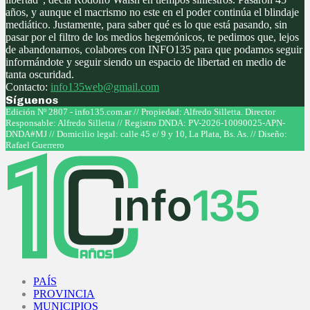
años, y aunque el macrismo no este en el poder continúa el blindaje
mediático. Justamente, para saber qué es lo que está pasando, sin
pasar por el filtro de los medios hegemónicos, te pedimos que, lejos
de abandonarnos, colabores con INFO135 para que podamos seguir
informándote y seguir siendo un espacio de libertad en medio de
tanta oscuridad.
Contacto:
info135web@gmail.com
Síguenos
Facebook
Twitter
Instagram
Youtube
Edición Nº 2807 - info135.com.ar // Propiedad: Alfredo Silletta. Director
Responsable: Alfredo Silletta // Registro DNDA: PV-2026-10090025-APN-
DNDA#MJ // Domicilio legal: calle 45 e/ 9 y 10, La Plata, Bs. As. // Diseño:
Rafael Guerrero
Facebook
Twitter
Instagram
Youtube
PAÍS
PROVINCIA
MUNICIPIOS