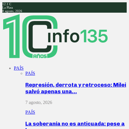
12.1
C
La Plata
8 agosto, 2026
Facebook
Twitter
Instagram
Youtube
PAÍS
PAÍS
Represión, derrota y retroceso: Milei
salvó apenas una…
7 agosto, 2026
PAÍS
La soberanía no es anticuada: pese a