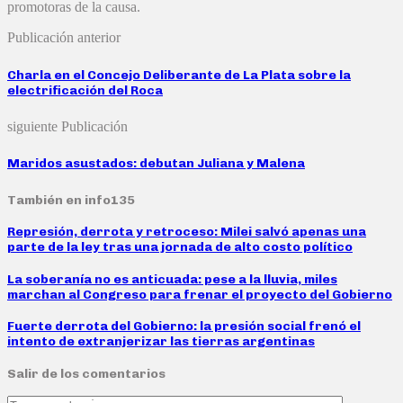
promotoras de la causa.
Publicación anterior
Charla en el Concejo Deliberante de La Plata sobre la
electrificación del Roca
siguiente Publicación
Maridos asustados: debutan Juliana y Malena
También en info135
Represión, derrota y retroceso: Milei salvó apenas una
parte de la ley tras una jornada de alto costo político
La soberanía no es anticuada: pese a la lluvia, miles
marchan al Congreso para frenar el proyecto del Gobierno
Fuerte derrota del Gobierno: la presión social frenó el
intento de extranjerizar las tierras argentinas
Salir de los comentarios