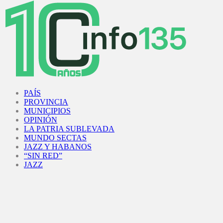
Facebook
Twitter
Instagram
Youtube
PAÍS
PROVINCIA
MUNICIPIOS
OPINIÓN
LA PATRIA SUBLEVADA
MUNDO SECTAS
JAZZ Y HABANOS
“SIN RED”
JAZZ