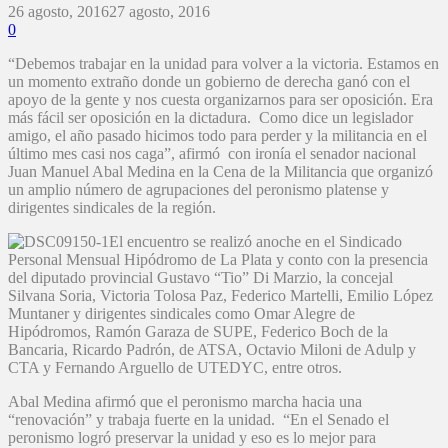
26 agosto, 2016
27 agosto, 2016
0
“Debemos trabajar en la unidad para volver a la victoria. Estamos en
un momento extraño donde un gobierno de derecha ganó con el
apoyo de la gente y nos cuesta organizarnos para ser oposición. Era
más fácil ser oposición en la dictadura. Como dice un legislador
amigo, el año pasado hicimos todo para perder y la militancia en el
último mes casi nos caga”, afirmó con ironía el senador nacional
Juan Manuel Abal Medina en la Cena de la Militancia que organizó
un amplio número de agrupaciones del peronismo platense y
dirigentes sindicales de la región.
El encuentro se realizó anoche en el Sindicado
Personal Mensual Hipódromo de La Plata y conto con la presencia
del diputado provincial Gustavo “Tio” Di Marzio, la concejal
Silvana Soria, Victoria Tolosa Paz, Federico Martelli, Emilio López
Muntaner y dirigentes sindicales como Omar Alegre de
Hipódromos, Ramón Garaza de SUPE, Federico Boch de la
Bancaria, Ricardo Padrón, de ATSA, Octavio Miloni de Adulp y
CTA y Fernando Arguello de UTEDYC, entre otros.
Abal Medina afirmó que el peronismo marcha hacia una
“renovación” y trabaja fuerte en la unidad. “En el Senado el
peronismo logró preservar la unidad y eso es lo mejor para