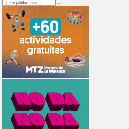
Search
Search
for: