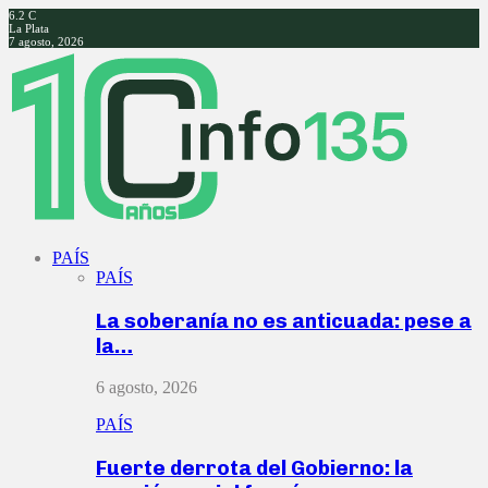
6.2
C
La Plata
7 agosto, 2026
Facebook
Twitter
Instagram
Youtube
PAÍS
PAÍS
La soberanía no es anticuada: pese a
la…
6 agosto, 2026
PAÍS
Fuerte derrota del Gobierno: la