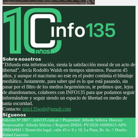
Sobre nosotros
"Difunda esta información, sienta la satisfacción moral de un acto de
libertad”, decía Rodolfo Walsh en tiempos siniestros. Pasaron 45
años, y aunque el macrismo no este en el poder continúa el blindaje
mediático. Justamente, para saber qué es lo que está pasando, sin
pasar por el filtro de los medios hegemónicos, te pedimos que, lejos
de abandonarnos, colabores con INFO135 para que podamos seguir
informándote y seguir siendo un espacio de libertad en medio de
tanta oscuridad.
Contacto:
info135web@gmail.com
Síguenos
Facebook
Twitter
Instagram
Youtube
Edición Nº 2807 - info135.com.ar // Propiedad: Alfredo Silletta. Director
Responsable: Alfredo Silletta // Registro DNDA: PV-2026-10090025-APN-
DNDA#MJ // Domicilio legal: calle 45 e/ 9 y 10, La Plata, Bs. As. // Diseño:
Rafael Guerrero