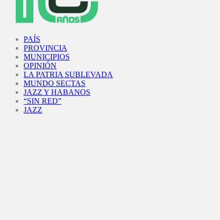
Facebook
Twitter
Instagram
Youtube
PAÍS
PROVINCIA
MUNICIPIOS
OPINIÓN
LA PATRIA SUBLEVADA
MUNDO SECTAS
JAZZ Y HABANOS
“SIN RED”
JAZZ