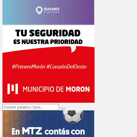
Search
Search
for: