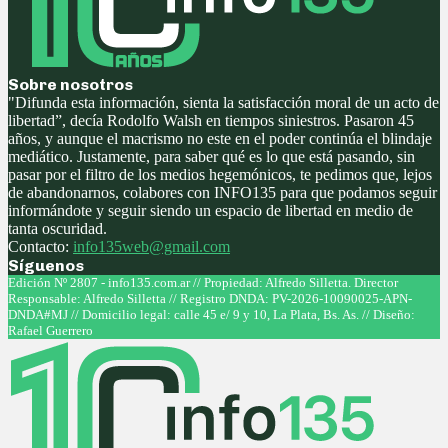
Sobre nosotros
"Difunda esta información, sienta la satisfacción moral de un acto de
libertad”, decía Rodolfo Walsh en tiempos siniestros. Pasaron 45
años, y aunque el macrismo no este en el poder continúa el blindaje
mediático. Justamente, para saber qué es lo que está pasando, sin
pasar por el filtro de los medios hegemónicos, te pedimos que, lejos
de abandonarnos, colabores con INFO135 para que podamos seguir
informándote y seguir siendo un espacio de libertad en medio de
tanta oscuridad.
Contacto:
info135web@gmail.com
Síguenos
Facebook
Twitter
Instagram
Youtube
Edición Nº 2807 - info135.com.ar // Propiedad: Alfredo Silletta. Director
Responsable: Alfredo Silletta // Registro DNDA: PV-2026-10090025-APN-
DNDA#MJ // Domicilio legal: calle 45 e/ 9 y 10, La Plata, Bs. As. // Diseño:
Rafael Guerrero