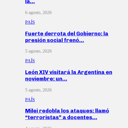
la…
6 agosto, 2026
PAÍS
Fuerte derrota del Gobierno: la
presión social frenó…
5 agosto, 2026
PAÍS
León XIV visitará la Argentina en
noviembre: un…
5 agosto, 2026
PAÍS
Milei redobla los ataques: llamó
“terroristas” a docentes…