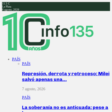
11.5
C
La Plata
8 agosto, 2026
Facebook
Twitter
Instagram
Youtube
PAÍS
PAÍS
Represión, derrota y retroceso: Milei
salvó apenas una…
7 agosto, 2026
PAÍS
La soberanía no es anticuada: pese a