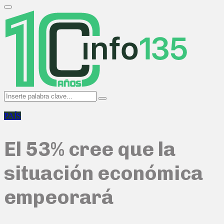
Search
for:
Primary
Menu
Search
Search
for:
PAÍS
El 53% cree que la
situación económica
empeorará