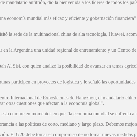
 de mandatario anfitrión, dio la bienvenida a los líderes de todos los pa
a una economía mundial más eficaz y eficiente y gobernación financiera”
isitó la sede de la multinacional china de alta tecnología, Huawei, ac
rir en la Argentina una unidad regional de entrenamiento y un Centro de
Al Sisi, con quien analizó la posibilidad de avanzar en temas agrícolas
tinas participen en proyectos de logística y le señaló las oportunidades 
Centro Internacional de Exposiciones de Hangzhou, el mandatario chino
ar otras cuestiones que afectan a la economía global”.
 esta cumbre en momentos en que “la economía mundial se enfrenta a nu
tancia a las políticas de corto, mediano y largo plazo. Debemos mejo
upción. El G20 debe tomar el compromiso de no tomar nuevas medidas pr