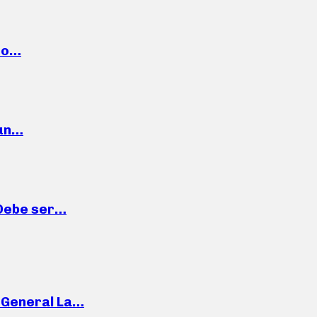
cto…
 un…
“Debe ser…
e General La…