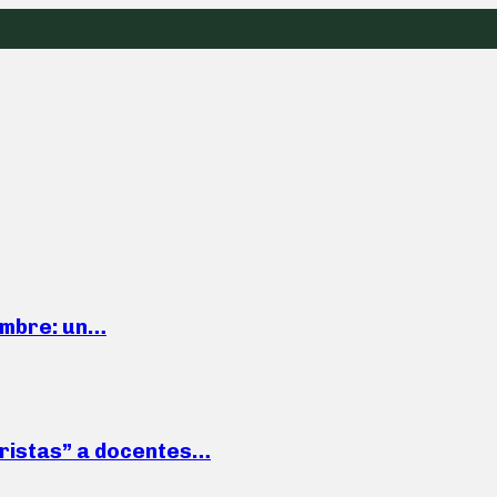
iembre: un…
roristas” a docentes…