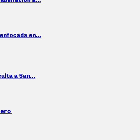
a enfocada en…
culta a San…
mero