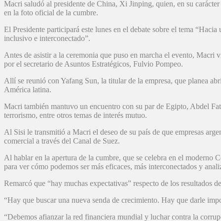
Macri saludó al presidente de China, Xi Jinping, quien, en su carácter
en la foto oficial de la cumbre.
El Presidente participará este lunes en el debate sobre el tema “Haci
inclusivo e interconectado”.
Antes de asistir a la ceremonia que puso en marcha el evento, Macri v
por el secretario de Asuntos Estratégicos, Fulvio Pompeo.
Allí se reunió con Yafang Sun, la titular de la empresa, que planea ab
América latina.
Macri también mantuvo un encuentro con su par de Egipto, Abdel Fattah 
terrorismo, entre otros temas de interés mutuo.
Al Sisi le transmitió a Macri el deseo de su país de que empresas argen
comercial a través del Canal de Suez.
Al hablar en la apertura de la cumbre, que se celebra en el moderno 
para ver cómo podemos ser más eficaces, más interconectados y analiz
Remarcó que “hay muchas expectativas” respecto de los resultados de
“Hay que buscar una nueva senda de crecimiento. Hay que darle impor
“Debemos afianzar la red financiera mundial y luchar contra la corr