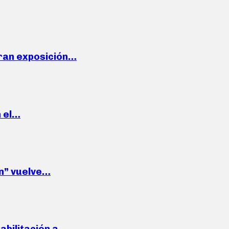
ran exposición…
n el…
wn” vuelve…
habilitación a…