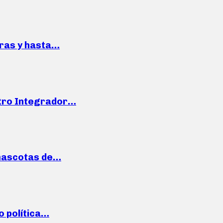
pras y hasta…
ntro Integrador…
mascotas de…
o política…