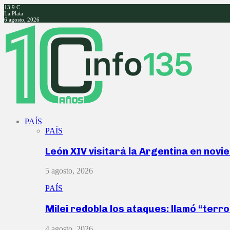
13.9
C
La Plata
6 agosto, 2026
Facebook
Twitter
Instagram
Youtube
PAÍS
PAÍS
León XIV visitará la Argentina en nov
5 agosto, 2026
PAÍS
Milei redobla los ataques: llamó “ter
4 agosto, 2026