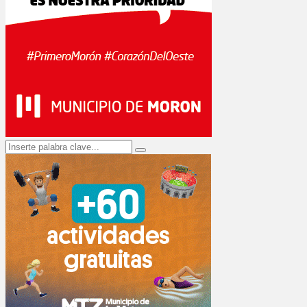
Search
Search
for: