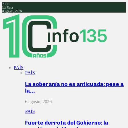
7.6
C
La Plata
8 agosto, 2026
Facebook
Twitter
Instagram
Youtube
PAÍS
PAÍS
La soberanía no es anticuada: pese a
la…
6 agosto, 2026
PAÍS
Fuerte derrota del Gobierno: la