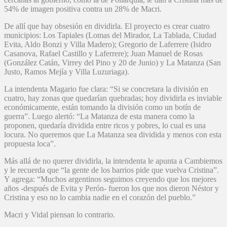
54% de imagen positiva contra un 28% de Macri.
De allí que hay obsesión en dividirla. El proyecto es crear cuatro
municipios: Los Tapiales (Lomas del Mirador, La Tablada, Ciudad
Evita, Aldo Bonzi y Villa Madero); Gregorio de Laferrere (Isidro
Casanova, Rafael Castillo y Laferrere); Juan Manuel de Rosas
(González Catán, Virrey del Pino y 20 de Junio) y La Matanza (San
Justo, Ramos Mejía y Villa Luzuriaga).
La intendenta Magario fue clara: “Si se concretara la división en
cuatro, hay zonas que quedarían quebradas; hoy dividirla es inviable
económicamente, están tomando la división como un botín de
guerra”. Luego alertó: “La Matanza de esta manera como la
proponen, quedaría dividida entre ricos y pobres, lo cual es una
locura. No queremos que La Matanza sea dividida y menos con esta
propuesta loca”.
Más allá de no querer dividirla, la intendenta le apunta a Cambiemos
y le recuerda que “la gente de los barrios pide que vuelva Cristina”.
Y agrega: “Muchos argentinos seguimos creyendo que los mejores
años -después de Evita y Perón- fueron los que nos dieron Néstor y
Cristina y eso no lo cambia nadie en el corazón del pueblo.”
Macri y Vidal piensan lo contrario.