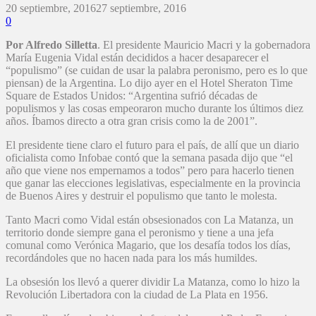
20 septiembre, 2016
27 septiembre, 2016
0
Por Alfredo Silletta
. El presidente Mauricio Macri y la gobernadora
María Eugenia Vidal están decididos a hacer desaparecer el
“populismo” (se cuidan de usar la palabra peronismo, pero es lo que
piensan) de la Argentina. Lo dijo ayer en el Hotel Sheraton Time
Square de Estados Unidos: “Argentina sufrió décadas de
populismos y las cosas empeoraron mucho durante los últimos diez
años. Íbamos directo a otra gran crisis como la de 2001”.
El presidente tiene claro el futuro para el país, de allí que un diario
oficialista como Infobae contó que la semana pasada dijo que “el
año que viene nos empernamos a todos” pero para hacerlo tienen
que ganar las elecciones legislativas, especialmente en la provincia
de Buenos Aires y destruir el populismo que tanto le molesta.
Tanto Macri como Vidal están obsesionados con La Matanza, un
territorio donde siempre gana el peronismo y tiene a una jefa
comunal como Verónica Magario, que los desafía todos los días,
recordándoles que no hacen nada para los más humildes.
La obsesión los llevó a querer dividir La Matanza, como lo hizo la
Revolución Libertadora con la ciudad de La Plata en 1956.