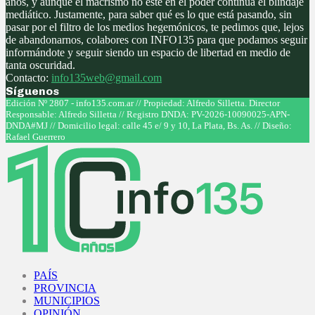
años, y aunque el macrismo no este en el poder continúa el blindaje
mediático. Justamente, para saber qué es lo que está pasando, sin
pasar por el filtro de los medios hegemónicos, te pedimos que, lejos
de abandonarnos, colabores con INFO135 para que podamos seguir
informándote y seguir siendo un espacio de libertad en medio de
tanta oscuridad.
Contacto:
info135web@gmail.com
Síguenos
Facebook
Twitter
Instagram
Youtube
Edición Nº 2807 - info135.com.ar // Propiedad: Alfredo Silletta. Director
Responsable: Alfredo Silletta // Registro DNDA: PV-2026-10090025-APN-
DNDA#MJ // Domicilio legal: calle 45 e/ 9 y 10, La Plata, Bs. As. // Diseño:
Rafael Guerrero
Facebook
Twitter
Instagram
Youtube
PAÍS
PROVINCIA
MUNICIPIOS
OPINIÓN