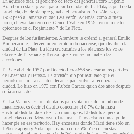
En aquellos días, el gobierno de facto del general Pedro Eugenio
Aramburu estaba preocupado por la ciudad de La Plata, capital de la
provincia, donde siempre ganaba el peronismo. No sólo eso, en
1952 pasó a llamarse ciudad Eva Perón. Además, como si fuera
poco, el levantamiento del General Valle en 1956 tuvo uno de los
epicentros en el Regimiento 7 de La Plata.
Después de los fusilamientos, Aramburu le ordenó al general Emilio
Bonnecarreré, interventor en territorio bonaerense, que dividiera la
ciudad de La Plata. La idea era sacarles a los platenses los votos
obreros de Ensenada y Berisso que siempre inclinaban las
elecciones.
El 3 de abril de 1957 por Decreto Ley 4656 se crearon los partidos
de Ensenada y Berisso. La división dio por resultado que el
peronismo tardara casi dos décadas para volver a recuperar la
ciudad. Lo hizo en 1973 con Rubén Cartier, quien dos años después
sería asesinado.
En La Matanza están habilitados para votar más de un millón de
matanceros, es decir el distrito concentra el 8,7% de la masa
electoral distribuida en los 135 municipios. El distrito supera a
provincias como Mendoza o Tucumán. El macrismo nunca pudo
hacer pie en ese territorio. Hay encuestas donde Macri tiene sólo un
15% de apoyo y Vidal apenas araña un 25%. Y en encuestas
cercanas al gobierno, como la de Poliarquía, le dan a Cristina más de