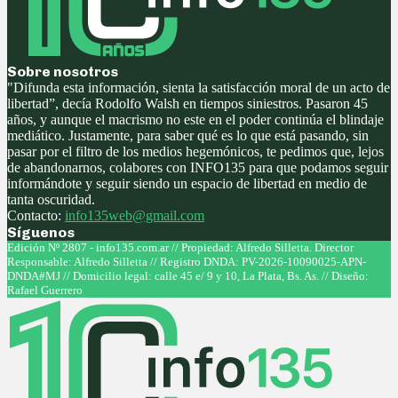
Sobre nosotros
"Difunda esta información, sienta la satisfacción moral de un acto de
libertad”, decía Rodolfo Walsh en tiempos siniestros. Pasaron 45
años, y aunque el macrismo no este en el poder continúa el blindaje
mediático. Justamente, para saber qué es lo que está pasando, sin
pasar por el filtro de los medios hegemónicos, te pedimos que, lejos
de abandonarnos, colabores con INFO135 para que podamos seguir
informándote y seguir siendo un espacio de libertad en medio de
tanta oscuridad.
Contacto:
info135web@gmail.com
Síguenos
Facebook
Twitter
Instagram
Youtube
Edición Nº 2807 - info135.com.ar // Propiedad: Alfredo Silletta. Director
Responsable: Alfredo Silletta // Registro DNDA: PV-2026-10090025-APN-
DNDA#MJ // Domicilio legal: calle 45 e/ 9 y 10, La Plata, Bs. As. // Diseño:
Rafael Guerrero