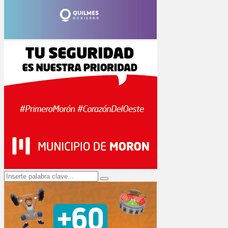
Search
Search
for: