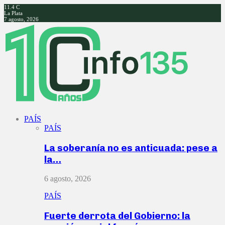
11.4
C
La Plata
7 agosto, 2026
Facebook
Twitter
Instagram
Youtube
PAÍS
PAÍS
La soberanía no es anticuada: pese a
la…
6 agosto, 2026
PAÍS
Fuerte derrota del Gobierno: la