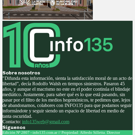
Sobre nosotros
"Difunda esta información, sienta la satisfacción moral de un acto de
libertad”, decía Rodolfo Walsh en tiempos siniestros. Pasaron 45
años, y aunque el macrismo no este en el poder continúa el blindaje
mediático. Justamente, para saber qué es lo que está pasando, sin
pasar por el filtro de los medios hegemónicos, te pedimos que, lejos
de abandonarnos, colabores con INFO135 para que podamos seguir
informándote y seguir siendo un espacio de libertad en medio de
tanta oscuridad.
Contacto:
info135web@gmail.com
Síguenos
Facebook
Twitter
Instagram
Youtube
Edición Nº 2807 - info135.com.ar // Propiedad: Alfredo Silletta. Director