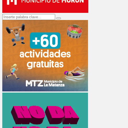
Search
Search
for: