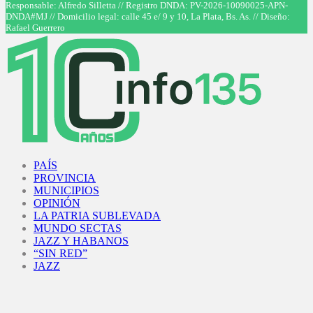
Responsable: Alfredo Silletta // Registro DNDA: PV-2026-10090025-APN-
DNDA#MJ // Domicilio legal: calle 45 e/ 9 y 10, La Plata, Bs. As. // Diseño:
Rafael Guerrero
Facebook
Twitter
Instagram
Youtube
PAÍS
PROVINCIA
MUNICIPIOS
OPINIÓN
LA PATRIA SUBLEVADA
MUNDO SECTAS
JAZZ Y HABANOS
“SIN RED”
JAZZ