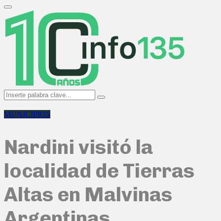
Search
for:
Primary
Menu
Search
Search
for:
MUNICIPIOS
Nardini visitó la
localidad de Tierras
Altas en Malvinas
Argentinas