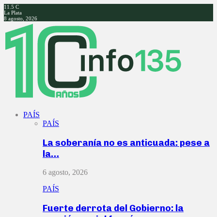
11.5
C
La Plata
8 agosto, 2026
Facebook
Twitter
Instagram
Youtube
PAÍS
PAÍS
La soberanía no es anticuada: pese a
la…
6 agosto, 2026
PAÍS
Fuerte derrota del Gobierno: la