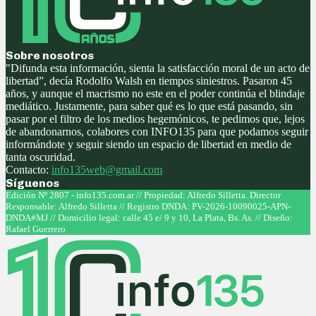
Sobre nosotros
"Difunda esta información, sienta la satisfacción moral de un acto de
libertad”, decía Rodolfo Walsh en tiempos siniestros. Pasaron 45
años, y aunque el macrismo no este en el poder continúa el blindaje
mediático. Justamente, para saber qué es lo que está pasando, sin
pasar por el filtro de los medios hegemónicos, te pedimos que, lejos
de abandonarnos, colabores con INFO135 para que podamos seguir
informándote y seguir siendo un espacio de libertad en medio de
tanta oscuridad.
Contacto:
info135web@gmail.com
Síguenos
Facebook
Twitter
Instagram
Youtube
Edición Nº 2807 - info135.com.ar // Propiedad: Alfredo Silletta. Director
Responsable: Alfredo Silletta // Registro DNDA: PV-2026-10090025-APN-
DNDA#MJ // Domicilio legal: calle 45 e/ 9 y 10, La Plata, Bs. As. // Diseño:
Rafael Guerrero