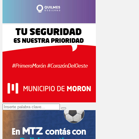
Search
Search
for: