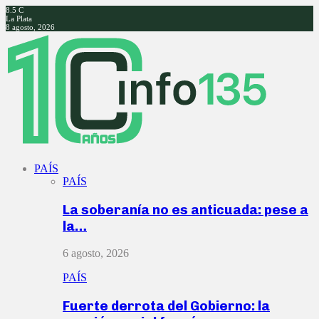
8.5
C
La Plata
8 agosto, 2026
Facebook
Twitter
Instagram
Youtube
PAÍS
PAÍS
La soberanía no es anticuada: pese a
la…
6 agosto, 2026
PAÍS
Fuerte derrota del Gobierno: la