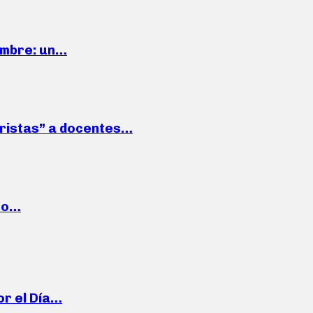
iembre: un…
roristas” a docentes…
cto…
or el Día…