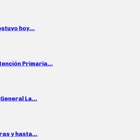
 estuvo hoy…
Atención Primaria…
e General La…
pras y hasta…