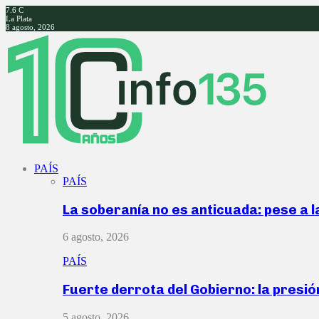
7.6
C
La Plata
8 agosto, 2026
Facebook
Twitter
Instagram
Youtube
PAÍS
PAÍS
La soberanía no es anticuada: pese a 
6 agosto, 2026
PAÍS
Fuerte derrota del Gobierno: la presió
5 agosto, 2026