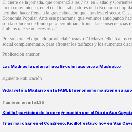
El cierre de la jornada, que comenzó a las 7 hs. en Callao y Corrient
un día muy intenso, en el cual los trabajadores de la Economía Popula
permitan hacer frente a la grave situación que atraviesa el sector. Cas
Economía Popular. Ante este panorama, que venimos anticipando hace 
son la solución de fondo pero permitirían afrontar las consecuencias d
ámbitos que sean necesarios”.
Por su parte, el diputado provincial Gustavo Di Marzo felicitó a los 
social complementario, para afrontar los tarifazos y los aumentos dis
Publicación anterior
Las Madres le piden al juez Ercolini que cite a Magnetto
siguiente Publicación
Vidal vetó a Magario en la FAM. El peronismo mantiene su ap
También en info135
Kicillof participó de la peregrinación por el Día de San Caye
Tras marchar en el Congreso, Kicillof estuvo hoy en San Caye