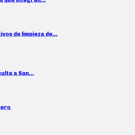
ivos de limpieza de…
culta a San…
mero