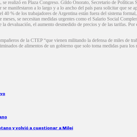
es, se realizó en Plaza Congreso. Gildo Onorato, Secretario de Política
r se manifestaron a lo largo y a lo ancho del país para solicitar que 
i el 40 % de los trabajadores de Argentina están fuera del sistema formal
meses, se necesitan medidas urgentes como el Salario Social Compleme
e la devaluación, el aumento desmedido de precios y de las tarifas. Por 
compañeros de la CTEP “que vienen militando la defensa de miles de tra
criminados de alimentos de un gobierno que solo toma medidas para los r
oyo
tano
tano y volvió a cuestionar a Milei