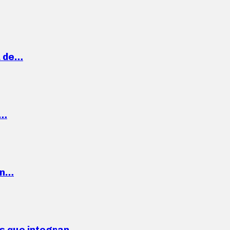
a de…
,…
ón…
ses que integran…