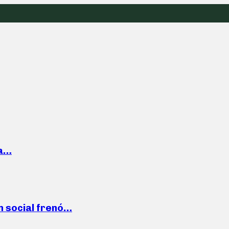
la…
n social frenó…