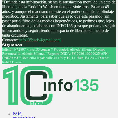
"Difunda esta información, sienta la satisfacción moral de un acto de
libertad”, decía Rodolfo Walsh en tiempos siniestros. Pasaron 45
años, y aunque el macrismo no este en el poder continúa el blindaje
mediático. Justamente, para saber qué es lo que está pasando, sin
pasar por el filtro de los medios hegemónicos, te pedimos que, lejos
de abandonarnos, colabores con INFO135 para que podamos seguir
informándote y seguir siendo un espacio de libertad en medio de
tanta oscuridad.
Contacto:
info135web@gmail.com
Síguenos
Facebook
Twitter
Instagram
Youtube
Edición Nº 2807 - info135.com.ar // Propiedad: Alfredo Silletta. Director
Responsable: Alfredo Silletta // Registro DNDA: PV-2026-10090025-APN-
DNDA#MJ // Domicilio legal: calle 45 e/ 9 y 10, La Plata, Bs. As. // Diseño:
Rafael Guerrero
Facebook
Twitter
Instagram
Youtube
PAÍS