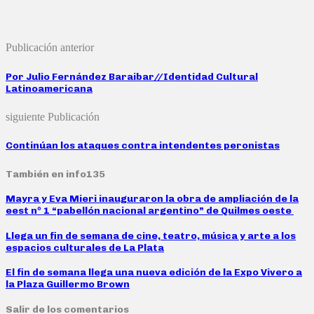
Publicación anterior
Por Julio Fernández Baraibar//Identidad Cultural
Latinoamericana
siguiente Publicación
Continúan los ataques contra intendentes peronistas
También en info135
Mayra y Eva Mieri inauguraron la obra de ampliación de la
eest nº 1 “pabellón nacional argentino” de Quilmes oeste
Llega un fin de semana de cine, teatro, música y arte a los
espacios culturales de La Plata
El fin de semana llega una nueva edición de la Expo Vivero a
la Plaza Guillermo Brown
Salir de los comentarios