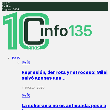
12.1
C
La Plata
8 agosto, 2026
Facebook
Twitter
Instagram
Youtube
PAÍS
PAÍS
Represión, derrota y retroceso: Milei
salvó apenas una…
7 agosto, 2026
PAÍS
La soberanía no es anticuada: pese a