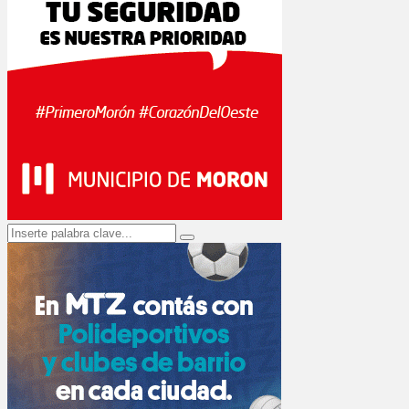
Search
Search
for: