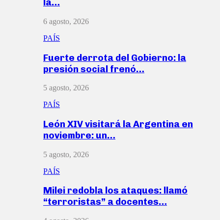
la…
6 agosto, 2026
PAÍS
Fuerte derrota del Gobierno: la
presión social frenó…
5 agosto, 2026
PAÍS
León XIV visitará la Argentina en
noviembre: un…
5 agosto, 2026
PAÍS
Milei redobla los ataques: llamó
“terroristas” a docentes…