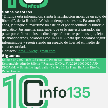
Sobre nosotros
"Difunda esta información, sienta la satisfacción moral de un acto de
libertad”, decía Rodolfo Walsh en tiempos siniestros. Pasaron 45
años, y aunque el macrismo no este en el poder continúa el blindaje
mediático. Justamente, para saber qué es lo que está pasando, sin
pasar por el filtro de los medios hegemónicos, te pedimos que, lejos
de abandonarnos, colabores con INFO135 para que podamos seguir
informándote y seguir siendo un espacio de libertad en medio de
tanta oscuridad.
Contacto:
info135web@gmail.com
Síguenos
Facebook
Twitter
Instagram
Youtube
Edición Nº 2807 - info135.com.ar // Propiedad: Alfredo Silletta. Director
Responsable: Alfredo Silletta // Registro DNDA: PV-2026-10090025-APN-
DNDA#MJ // Domicilio legal: calle 45 e/ 9 y 10, La Plata, Bs. As. // Diseño:
Rafael Guerrero