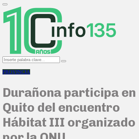
Search
for:
Primary
Menu
Search
Search
for:
PROVINCIA
Durañona participa en
Quito del encuentro
Hábitat III organizado
por la ONU