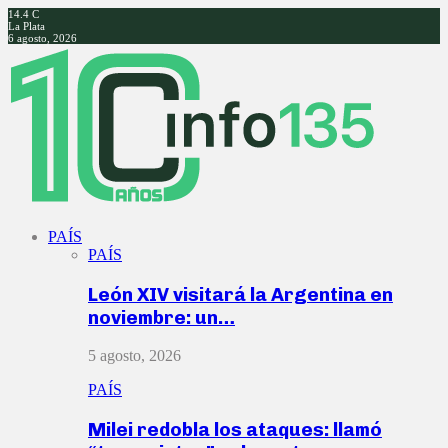
14.4
C
La Plata
6 agosto, 2026
Facebook
Twitter
Instagram
Youtube
PAÍS
PAÍS
León XIV visitará la Argentina en
noviembre: un…
5 agosto, 2026
PAÍS
Milei redobla los ataques: llamó