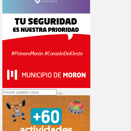
Search
Search
for: