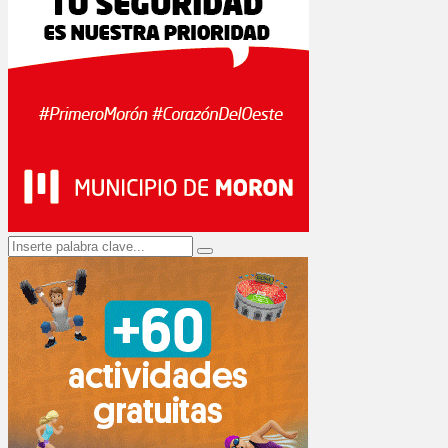
Search
Search
for: