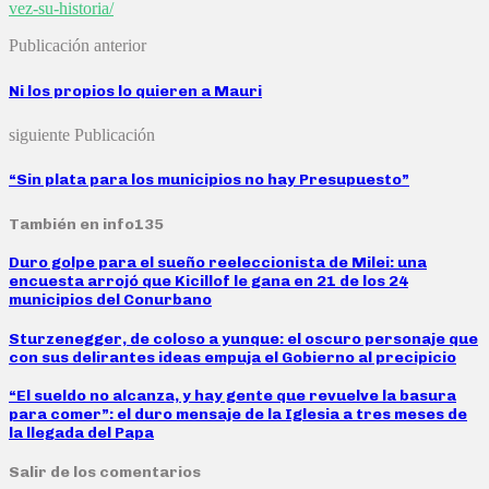
vez-su-historia/
Publicación anterior
Ni los propios lo quieren a Mauri
siguiente Publicación
“Sin plata para los municipios no hay Presupuesto”
También en info135
Duro golpe para el sueño reeleccionista de Milei: una
encuesta arrojó que Kicillof le gana en 21 de los 24
municipios del Conurbano
Sturzenegger, de coloso a yunque: el oscuro personaje que
con sus delirantes ideas empuja el Gobierno al precipicio
“El sueldo no alcanza, y hay gente que revuelve la basura
para comer”: el duro mensaje de la Iglesia a tres meses de
la llegada del Papa
Salir de los comentarios