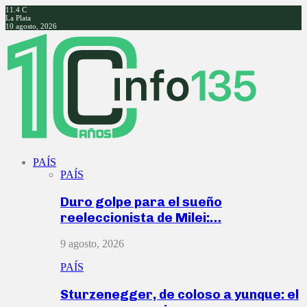
11.4
C
La Plata
10 agosto, 2026
Facebook
Twitter
Instagram
Youtube
PAÍS
PAÍS
Duro golpe para el sueño
reeleccionista de Milei:…
9 agosto, 2026
PAÍS
Sturzenegger, de coloso a yunque: el