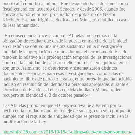
puesto allí como fiscal ad hoc. Fue designado hace dos años como
fiscal general con acuerdo del Senado, y desde 2006, cuando fue
convocado por el primer procurador del gobierno de Nestor
Kirchner, Esteban Righi, se dedica en el Ministerio Público a casos
de lesa humanidad.
“En consecuencia -dice la carta de Abuelas- nos vemos en la
obligación de resaltar que desde la puesta en marcha de la Unidad
en cuestión se obtuvo una mejora sustantiva en la investigación
judicial de la apropiación de niños durante el terrorismo de Estado,
tanto en lo relativo a la prolongación temporal de las investigaciones
como en la cantidad de casos resueltos por el sistema judicial en su
conjunto. Asimismo, se obtuvieron y sistematizaron distintos
documentos esenciales para esas investigaciones -como actas de
nacimiento, libros de partos o legajos, entre otros- lo que ha incidido
incluso en restitución de identidad a personas apropiadas durante el
terrorismo de Estado -tal el caso de Maximiliano Menna, quien
recuperó su identidad el 3 de octubre pasado-“.
Las Abuelas proponen que el Congreso evalúe a Parenti por lo
hecho en la Unidad y que no lo aleje de su cargo tan solo porque no
cumple con el requisito de antigüedad que se pretende incluir en la
modificación de la Ley.
http://info135.com.ar/2016/10/18/el-ultimo-nieto-conto-por-primera-