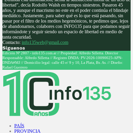
libertad”, decía Rodolfo Walsh en tiempos siniestros. Pasaron 45
años, y aunque el macrismo no este en el poder continúa el blindaje
mediático. Justamente, para saber qué es lo que está pasando, sin
pasar por el filtro de los medios hegemónicos, te pedimos que, lejos
de abandonarnos, colabores con INFO135 para que podamos seguir
informándote y seguir siendo un espacio de libertad en medio de
tanta oscuridad.
Contacto:
info135web@gmail.com
Síguenos
Facebook
Twitter
Instagram
Youtube
Edición Nº 2807 - info135.com.ar // Propiedad: Alfredo Silletta. Director
Responsable: Alfredo Silletta // Registro DNDA: PV-2026-10090025-APN-
DNDA#MJ // Domicilio legal: calle 45 e/ 9 y 10, La Plata, Bs. As. // Diseño:
Rafael Guerrero
Facebook
Twitter
Instagram
Youtube
PAÍS
PROVINCIA