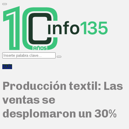
Search
for:
Primary
Menu
Search
Search
for:
PAÍS
Producción textil: Las
ventas se
desplomaron un 30%