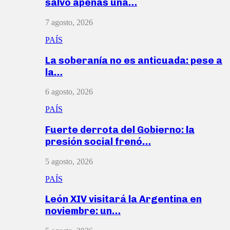
salvó apenas una…
7 agosto, 2026
PAÍS
La soberanía no es anticuada: pese a
la…
6 agosto, 2026
PAÍS
Fuerte derrota del Gobierno: la
presión social frenó…
5 agosto, 2026
PAÍS
León XIV visitará la Argentina en
noviembre: un…