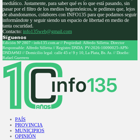
mediático. Justamente, para saber qué es lo que está pasando, sin
pasar por el filtro de los medios hegemónicos, te pedimos que, lejos
de abandonarnos, colabores con INFO135 para que podamos seguir
informándote y seguir siendo un espacio de libertad en medio de
tanta oscuridad.
Contacto:
info135web@gmail.com
Síguenos
Facebook
Twitter
Instagram
Youtube
Edición Nº 2807 - info135.com.ar // Propiedad: Alfredo Silletta. Director
Responsable: Alfredo Silletta // Registro DNDA: PV-2026-10090025-APN-
DNDA#MJ // Domicilio legal: calle 45 e/ 9 y 10, La Plata, Bs. As. // Diseño:
Rafael Guerrero
Facebook
Twitter
Instagram
Youtube
PAÍS
PROVINCIA
MUNICIPIOS
OPINIÓN