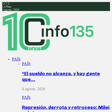
12.7
C
La Plata
9 agosto, 2026
Facebook
Twitter
Instagram
Youtube
PAÍS
PAÍS
“El sueldo no alcanza, y hay gente
que…
8 agosto, 2026
PAÍS
Represión, derrota y retroceso: Milei