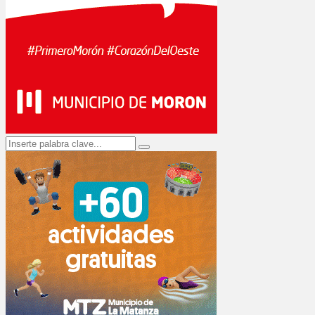
Search
Search
for: